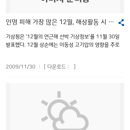
다.
과 국제사회에서의 중추적 역할을 수행하기 위해 충남 서
해안에 있는 안면도에 설치하여 대기 중 온실가스의 농도
인명 피해 가장 많은 12월, 해상활동 시 안전에 주의를
를 24시간 감시하는 국내에서 유일한 배경대기감시관측
소이다. 센터는 교토의정서의 규제대상물질인 육불화황
기상청은 ‘12월의 연근해 선박 기상정보’를 11월 30일
(SF<SUB>6</SUB>)에 대해 2007년부터 정규관측을
발표했다. 12월 상순에는 이동성 고기압의 영향을 주로
시작하였다. IPCC 2007 보고서에 따르면 1998년 이후
받아 전반적으로 바다의 물결이 낮은 편이겠으나 상순 전
전 지구적으로 CO<SUB>2</SUB>는 13% 증가한 반
반에는 동해에서 높겠다. 중순과 하순에는 찬 대륙고기압
면 SF<SUB>6</SUB>는 36%로 증가하여 가파른 상승
2009/11/30
[ 다운로드 :
]
이 우리나라 북쪽을 주로 통과할 것으로 예상되어 물결이
세를 보이는 것으로 나타났다. 우리나라와 같이 북반구 중
낮은 날이 많겠으나 동해에서는 북동기류의 영향으로 높
위도에 위치한 주요 온실가스 농도 관측소(GAW statio
은 날이 많을 것으로 전망하였다. 12월의 해수온도는 동
n)의 2008년 월평균 농도를 비교한 결과, 우리나라의 S
해에서 평년보다 1℃ 정도 낮은 9~10℃ 분포, 남해는 평
F<SUB>6</SUB> 농도는 지속적으로 증가하는 경향을
년과 비슷한 13~14℃ 분포, 서해는 1℃ 정도 높은 8~
보이고 있다. 2008년 12월 평균 농도는 우리나라가 6.9
9℃ 분포가 될 것으로 전망하였다. 어장은 계절적인 수온
7 ppt로 미국(중부) 6.80ppt, 이탈리아 6.75ppt, 덴마
하강에 따라 남하하는 고등어, 갈치 등의 어군이 서해 중
크 6.83ppt 보다 높은 것으로 밝혀졌다. 평균 증가량 또
남부 해역과 남해를 중심으로 어장이 형성되겠으며, 동해
한 0.05ppt/year로 비교 대상국 중 가장 높게 나타나 지