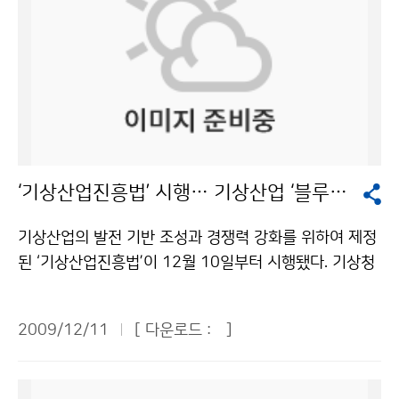
‘기상산업진흥법’ 시행… 기상산업 ‘블루오션’ 열린다
기상산업의 발전 기반 조성과 경쟁력 강화를 위하여 제정
된 ‘기상산업진흥법’이 12월 10일부터 시행됐다. 기상청
(청장 전병성)이 기상사업의 등록기준, 기상예보업의 업
무범위, 기상예보사의 면허 취득절차 등 기상산업진흥법
2009/12/11
[ 다운로드 :
]
의 시행에 필요한 사항을 정한 기상산업진흥법시행령과
시행규칙을 제정됨에 따라 본격적으로 시행에 들어간 것
이다. 이들 기상산업진흥법 하위법령의 주요내용을 보면,