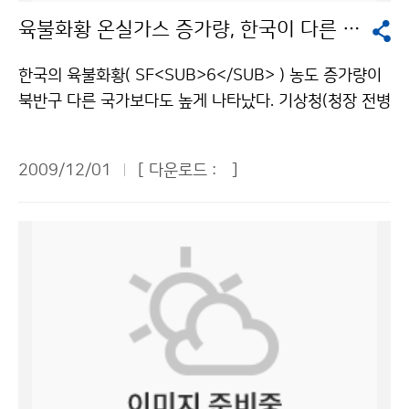
편, 기상청은 2010년 11월에 한국에서 제5차 한ㆍ중ㆍ
서 실시간으로 영상교육을 듣는 방식으로 운영되었다. 이
기가 2007년 78경기, 2008년 41경기, 올해 33경기로
무리 강조해도 지나치지 않지만, 지나친 근심·걱정은 금
육불화황 온실가스 증가량, 한국이 다른 국가보다 높아
일 지진협력청장회의를 개최하고 지진 및 지진해일 재해
는 사이버교육의 일방적인 전달 교육의 단점을 보완하여
줄어들었다. 경기 중 취소된 노게임 수도 2007년 5경기
물이다. 모의훈련을 실시하고, 조기경보시스템을 구축하
경감을 위한 상호 협력방안을 마련할 예정이다. 문의 : 지
교수-학습자간 상호 대화와 공유를 통해 학습효과를 최대
에서 2008년과 올해는 2게임으로 줄었다. 비 예보가 정
는 등 철저하게 대비한다면 소중한 생명과 재산을 지키고,
한국의 육불화황( SF<SUB>6</SUB> ) 농도 증가량이
진정책과 황의홍 2181-0769기상청 이(가) 창작한 한·
화 할 수 있도록 하기 위함이다. 이와 같이 우수한 IT 인프
확했기 때문에 비로 인한 경기 취소가 크게 감소한 것이
피해를 최소화할 수 있을 것이다. 현재 기상청은 지진 발
북반구 다른 국가보다도 높게 나타났다. 기상청(청장 전병
중 관측소 지진자료 교환 합의 저작물은 "공공누리" 출처
라를 적극 활용하여 업무공백과 시·공간적 제약을 최소화
다. 올해 프로야구의 성장은 기상청의 도움, 특히 정확도
생 시 지진속보는 2분 이내, 지진통보는 5분 이내에 발표
성)이 기후변화감시센터에서 2008년에 관측한 SF<SU
표시-상업적이용금지 조건에 따라 이용 할 수 있습니다.
하는 U-학습 체제에 기반한 교육과정 운영으로 지방 근무
높은 동네예보가 큰 도움이 되었다. 문의 : 대변인실 홍순
하고 있다. 지진재해를 줄이기 위하여 개발 중인 국가 지
B>6</SUB>의 농도를 분석한 결과, 우리나라의 월평균
자들에게 평생교육의 기회를 제공함은 물론, 학점은행제
환 2181-0358기상청 이(가) 창작한 “기상청 덕분에 프
2009/12/01
[ 다운로드 :
]
진조기경보시스템이 구축되면, 2015년에는 지진발생 후
농도(12월 기준)는 6.97ppt(1조분의 1(ppm의 1백만
대기과학전공 과정 이수를 통해 이학사 학위를 취득하는
로야구 우천취소 경기 줄었어요!” 저작물은 "공공누리" 출
50초 이내, 2020년에는 지진발생 후 10초 이내에 통보
분의 1))로 북반구 중위도에 위치한 다른 비교대상 국가
등 기상청은 전문 기상인력 양성에 크게 기여하였다. 문의
처표시-상업적이용금지 조건에 따라 이용 할 수 있습니
할 수 있을 것으로 예상된다. - 최근 한반도의 연도별 지
보다 0.14~0.22ppt 가량 높은 것으로 파악됐다. 육불화
: 인력개발담당관실 손성화 02-2181-0568기상청 이
다.
진 발생현황 - 구 분 1999 2000 2001 2002 2003 2
황은 CO<SUB>2</SUB>보다 22,000배 강력한 온난
(가) 창작한 기상청, ‘공무원 교육훈련 우수기관’으로 선정
004 2005 2006 2007 2008 2009 규모 3.0 이상 1
화 물질로써, 이산화탄소에 비하여 극미량의 가스이지만,
저작물은 "공공누리" 출처표시-상업적이용금지 조건에
6 8 7 11 9 6 15 7 2 10 8 유 감 횟 수 22 5 6 9 12 1
일단 배출되면 거의 영구적으로 존재하는 인위적인 온실
따라 이용 할 수 있습니다.
0 6 7 5 7 10 총 회 수 37 29 43 49 38 42 37 50 42
가스라는 점에서 각별한 관심이 요구되는 물질이다. 높은
46 55 문의 : 지진감시과 유용규 2181-0783기상청 이
절연 특성이 있어 반도체 생산공정과 가스 절연변압기 또
(가) 창작한 올 들어 55회 지진 발생 저작물은 "공공누리"
는 배전반 등의 절연체로 주로 사용되며 LCD 공정에서도
출처표시-상업적이용금지 조건에 따라 이용 할 수 있습니
많이 사용된다. 기후변화센터는 범국가적인 기후변화대응