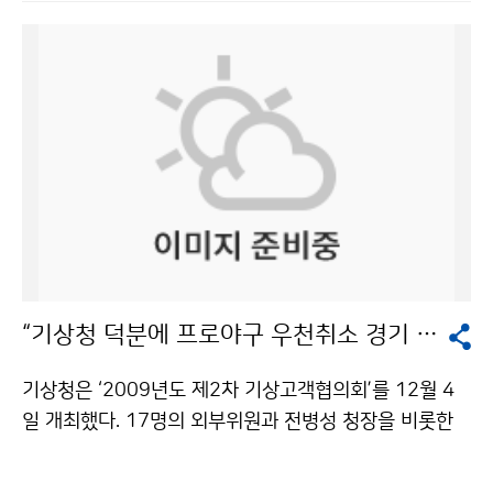
별프로그램의 하나로 2006년부터 날씨체험캠프를 운영
는 교육과정을 마친 전문성을 갖춘 사람에 대하여 면허를
하여 왔다. 날씨체험캠프는 평소 기상과학의 체험기회가
부여함으로써 기상예보사 등의 신뢰성이 확보될 수 있도
적은 도서·벽지지역 어린이들에게 다양한 기상과학 체험
록 했다.<!─ 우리나라는 1997년부터 민간예보사업 제
을 통하여 과학꿈나무를 육성하기 위한 목적으로 시행하
도를 도입·시행하고 있으나 기상정보의 유료이용에 대한
고 있다. 이번 날씨체험캠프에 참여한 어린이들은 기상청
여건과 기상사업자의 새로운 서비스창출 능력 미흡 등으
뿐만 아니라 국회, 방송국, 광화문, 청계천, 한옥마을, 국립
로 인해 2008년 기준 총 매출액이 319억 원 수준에 머
과천과학관, 서울랜드 등 다양한 현장학습과 문화체험을
물러 있는 실정이다. 이에 반해 기상선진국의 연간 총매출
하게 된다. 학생들은 캠프 첫날인 8일 남산타워에서 서울
액 규모는 2006~2007년 기준으로 미국이 약 2조 2천
야경을 감상한 데 이어, 둘째 날인 9일 오전에는 국회의사
억 원, 일본이 약 3천 8백억 원에 이르고 있다. 기상청은
당을 관람하고, 기상청을 견학했다. 기상청에서는 국가기
기상산업진흥법의 시행으로 초보적인 수준에 머물러 있
상센터와 국가지진센터를 견학하여 기상청이 하는 일과
는 우리나라 기상산업을 체계적으로 육성·진흥시키면, 빠
“기상청 덕분에 프로야구 우천취소 경기 줄었어요!”
일기예보가 만들어지는 과정, 지진감시 과정 등을 배웠다.
른 시일 내에 경쟁력이 강화되어 오는 2012년에는 연간
기상캐스터 체험을 하고, 해시계 앞에서 기념촬영도 하며
1,000억 원 이상의 신성장 녹색산업인 블루오션 기상산
기상청은 ‘2009년도 제2차 기상고객협의회’를 12월 4
즐거워했다. 캠프에 참여한 이시연(4학년) 양은 “날씨를
업이 형성될 것으로 전망하고 있다. 박광준 기상산업정보
일 개최했다. 17명의 외부위원과 전병성 청장을 비롯한
알아보기 위해 바다와 땅, 하늘에서 관찰하는 게 재미있었
화국장은 “정부가 기상산업진흥계획을 수립·시행하고, 기
기상청 내부위원 등 40여 명이 참석했다. 회의는 기상정
고 신기한 게 너무 많았다”며 들뜬 표정으로 말했다. 김석
상산업의 연구개발사업을 체계적으로 지원하며, 기상장비
책 보고와 외부위원 의견수렴 및 토의, 시설 견학 등의 순