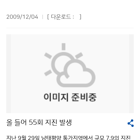
를 갖고 있다. 반면에 1975년 해성지역에서 발생한 지진
능하므로 기상청이 검토해 볼만하다. 녹색성장의 중요한
을 역사상 최초로 사전에 예측하는데 성공함으로써 전 세
축이 될 제주 스마트 그리드사업의 협의체에 기상청도 참
2009/12/04
[ 다운로드 :
]
계에서도 전무후무한 사례를 남기기도 하였다. 이와 같은
여하면 좋을 것이다. ▲남미정 여성환경연대 대표 = 등산
오랜 지진 역사를 간직하고 있는 중국은 베이징에 중국지
객에게 문자메시지로 기상정보를 신속하게 제공하려면
진국을 두고 31개의 지방지진국과 다수의 산하 기관을
우선 산에 올라갈 때 기상정보를 받을 수 있다는 인식을
운영하며 전국적으로 13,000 명의 직원이 지진 감시ㆍ
심어줘야 한다. 산에 가서 처음 접하는 장소에 현수막을
분석ㆍ통보를 통한 지진재해 경감에 총력을 다하고 있다.
걸거나 팸플릿을 나눠주는 등 홍보물을 게시해야 한다. 문
기상청은 중국지진국과 양국의 지진재해 경감 및 기술발
자메시지를 지속적으로 받을 수 있게 하려면 휴대전화기
전을 위한 약정을 지난 2001년에 체결하였다. 그동안 준
충전소가 산에 있는지 점검할 필요가 있다. ▲한병천 한국
실시간 지진자료 및 지진정보 교환, 전문가 인력교류 등
해운조합 팀장 = 기상특보의 발표와 발효가 연이어지면
상호 간에 지진대비 및 지진관측 기술 발전을 위해 노력하
운항통제에 어려움이 있다. 기상특보 발표와 해제 시 도서
며 돈독한 협력관계를 유지해 왔다. 특히 쓰촨성 지진 이
민이 충분히 대비할 수 있는 시간을 주었으면 좋겠다. 예
후 중국의 지진업무 발전을 위한 변화는 지진피해 경험이
보관을 자주 바꾸지 말고, 일정기간 근무하도록 하여 예보
거의 없는 우리에게 유용한 정보가 되고 있다. 향후 지진
전문성을 높였으면 좋겠다. 추자도와 거문도가 동일예보
올 들어 55회 지진 발생
대응 역량을 강화하기 위해 우리가 나아가야 할 방향을 간
구역으로 묶여 있는데, 가능하면 추자도와 거문도 항로의
접적으로 제시하고 있다. 이러한 점에서 중국과의 지진협
예보구역을 구분하고, 여수와 추자도 사이에 해상기상관
지난 9월 29일 남태평양 통가지역에서 규모 7.9의 지진