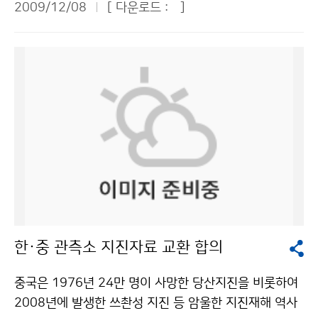
갑 교사는 “우리 생활과 관련된 날씨 교육과 체험을 통해
2009/12/08
[ 다운로드 :
]
의 국제적 신뢰성 획득을 지원하는 등 다각적인 노력을 기
으로 진행됐다. 참석자들은 기상 정보의 중요성에 공감하
많은 사실을 새롭게 알게 되었다”며 “기상청이 어린이들
울일 수 있는 제도적 장치가 마련됨으로써 한국의 기상산
며, 기후변화에 능동적으로 대응하기 위해서는 기상청의
에게 3박 4일간 평소에 느껴볼 수 없었던 소중한 기회를
업은 빠른 시일 내에 선진국 수준으로 발전할 것으로 전망
역할이 더욱 커지고 기상과학에 대한 투자도 확대해야 한
만들어 주어 감사하다”고 말했다. 기상청은 2008년에 전
된다”고 말했다. 문의 : 기상산업과 박종식 2181-0843
다고 강조했다. 기상정보의 접근성 향상, 해양기상 관측·
라남도 신안군 흑산도 흑산중학교, 경상북도 울릉군 울릉
기상청 이(가) 창작한 ‘기상산업진흥법’ 시행… 기상산업
예보 강화 등 기상 고객 입장에서 다양한 의견이 제시됐
도 남양초등학교, 2009년에는 경상남도 창녕군 성산초
‘블루오션’ 열린다 저작물은 "공공누리" 출처표시-상업적
다. 기상청은 외부위원들의 의견을 최대한 반영하여 국민
등학교·고암초등학교, 충청북도 영동군 추풍령 상촌초등
이용금지 조건에 따라 이용 할 수 있습니다.
으로부터 신뢰받는 정책을 펼 계획이다. 외부위원들의 발
학교 등지의 어린이들을 서울로 초청하여 날씨체험캠프
언 요지는 다음과 같다. ▲박봉하 대한산악연맹 사무차장
를 운영한 바 있다. 문의 : 인력개발담당관실 조진호 218
= 산악기상정보가 가장 필요한 사람은 현재 산에 있는 사
1-0566기상청 이(가) 창작한 “기상청에는 신기한 게 너
람이지만, 산에서는 기상청 홈페이지에 접근하기 어렵다.
무 많아요” 저작물은 "공공누리" 출처표시-상업적이용금
산에 가 있거나, 큰 산 주변에 갔을 때 자동으로 기상청에
지 조건에 따라 이용 할 수 있습니다.
서 따로 이메일이나 문자메시지를 보내고 받을 수 있다면,
한·중 관측소 지진자료 교환 합의
국민에게 도움이 되는 획기적인 서비스가 될 것이다. ▲조
철제 KT 홍보과장 = 휴대폰이 스마트폰으로 많이 바뀌는
중국은 1976년 24만 명이 사망한 당산지진을 비롯하여
추세인데, 스마트폰은 기본적으로 지역기반서비스를 제공
2008년에 발생한 쓰촨성 지진 등 암울한 지진재해 역사
할 수 있고, 기지국 단위로 문자메시지 등의 서비스가 가