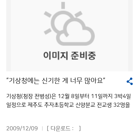
기상사업 세분화에 따라 기상예보업, 기상감정업, 기상컨
설팅업, 기상장비업의 등록기준을 마련했다. 업종별 등록
인력은 기상예보업은 기상예보사 1명을 포함한 상근 기
상 인력 2명, 기상감정업은 기상감정사 1명을 포함한 상
근 기상 인력 2명, 기상컨설팅업은 상근 기상 인력 2명의
기상 분야 전문 인력이다. 기상장비업은 인력기준이 없다.
또한 기상예보의 허용에 따른 업무범위를, 항공기예보를
제외한 일반 및 특정 수요자를 대상으로 하는 기상예보로
정함으로써 다양한 예보생산 및 기상산업 성장에 기여토
“기상청에는 신기한 게 너무 많아요”
록 개선했다. 따라서 그동안 기상청에서만 국민을 대상으
로 일기예보를 발표했으나 앞으로는 민간 기상예보업자
기상청(청장 전병성)은 12월 8일부터 11일까지 3박4일
도 일반인을 대상으로 기상예보를 발표할 수 있게 되었다.
일정으로 제주도 추자초등학교 신양분교 전교생 32명을
혼선을 막기 위하여 예보의 출처를 명시하도록 하고, 기상
초청하여 날씨체험캠프를 운영한다. 추자초등학교 신양분
청장은 예보용어 등에 대하여 기준을 고시할 수 있도록 하
교는 제주시 추자면 신양리에 있는, 전교생이 4학급에 불
였다. 기상예보사는 기상예보기술사나 기상기사로서 기상
2009/12/09
[ 다운로드 :
]
과한 섬마을 학교이다. 기상청은 읍면동 생활과학교실 특
관련 분야 경력자 또는 지정된 교육ㆍ훈련기관이 시행하