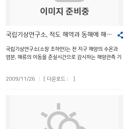
안에서는 동해남부 해역을 중심으로 살오징어 주 어장이
속적인 관측과 분석이 필요한 것으로 나타났다. 기후변화
형성될 것으로 예상하였다. 한편 다소 빠르게 남하한 어군
감시센터는 극미량 온실가스인 SF<SUB>6</SUB>에
에 의해 부산과 대마도 사이의 해역에도 일부 어장이 형성
대한 체계적인 관측 및 분석이 우리나라 산업특성상 반드
될 것으로 예상하였다. 12월은 연중 해양사고로 인명 피
시 필요한 점을 고려하여, 향후 지속적인 상시관측 및 관
국립기상연구소, 적도 해역과 동해에 해양관측기기 투하
해가 가장 많은 달로써 겨울철로 접어들면서 강풍, 고파로
련 산업과의 연관성 분석을 위한 비교관측(항공관측, 관련
인한 선박 침몰·충돌이 증가하고, 선박 내 난방기 사용 증
산업 영향 지역 관측 등)을 실시하고 그 결과를 지속적으
국립기상연구소(소장 조하만)는 전 지구 해양의 수온과
가로 화재·폭발사고가 많으므로 주의하여 줄 것을 당부하
로 공표할 계획이다. - 북반구 중위도 지역급 GAW 관측
염분, 해류의 이동을 준실시간으로 감시하는 해양관측 기
였다. 그 밖에 이번에 발표된 ‘12월 연근해선박기상정
소의 2008년 월평균 육불화황(SF<SUB>6</SUB>) 농
기인 ARGO 플로트를 11월 7~8일과 11월 23~24일에
보’에는 기상정보 이용 지혜로 ‘한 겨울 조업찬스’, ‘아침
도 변화(단위: ppt). - 국가명 1월 2월 3월 4월 5월 6월
북서태평양 적도해역과 동해 중북부에 각각 6기씩 투하
승선 시 주의 사항’, ‘겨울철 항해 시 암초’ 등 선박관련 종
2009/11/26
[ 다운로드 :
]
7월 8월 9월 10월 11월 12월 평균 증가량 한국 6.40
했다. ARGO(Array for Real-time Geostrophic Oce
사자와 국민들에게 유익한 정보가 많이 수록되어 있다. 자
6.47 6.54 6.60 6.66 6.71 6.76 6.81 6.85 6.89 6.9
anography)는 해양·기후 감시를 위한 세계기상기구(W
세한 정보는 기상청 홈페이지의 날씨정보→현재날씨→ 해
3 6.97 0.05 이탈리아 6.35 6.27 6.58 6.61 6.38 6.5
MO)와 UNESCO 산하 국가간해양과학위원회(IOC)의 국
양센터→연근해 선박 기상정보에서 확인할 수 있다. 문의
9 6.39 6.37 6.46 6.33 6.91 6.75 0.04 미국(중부) 6.
제 공동 프로그램으로서 전 지구 해양의 해류, 수온 및 염
: 해양기상과 장태규 2181-0745기상청 이(가) 창작한
52 6.55 6.59 6.61 6.63 6.63 6.68 6.73 6.75 6.77
분의 수직 구조를 관측하기 위한 목적으로 운용되고 있다.
인명 피해 가장 많은 12월, 해상활동 시 안전에 주의를 저
6.79 6.80 0.03 덴마크 6.54 6.55 6.59 6.61 6.64 6.
이번에 한국해양연구원의 연구선 온누리호를 이용하여
작물은 "공공누리" 출처표시-상업적이용금지 조건에 따
66 6.67 6.67 6.71 6.78 6.83 6.83 0.03 문의 : 기후