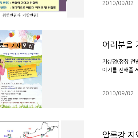
이용 할 수 있습
2010/09/02
다. 또한 우리나
은 태풍을 진행
성이 있다. 따라
파스’가 남긴 주요
홍도(52.4), 옹
여러분을 
이 불었다. ▲ 
라로 다가오는 
기상청(청장 전
평양 고기압이 강
야기를 전해줄 
리나라에 북태평
응시 가능하며, 
이 높다. 따라서
페 등 운영 경험
로 북태평양 고
2010/09/02
될 수 있다. 모집
도 있다. 문의 
1. 3. 31)
대한 3가지 의
진·영상물 등 온
건에 따라 이용 
보고 및 홍보 아
급되며, 기상 관
압록강 지