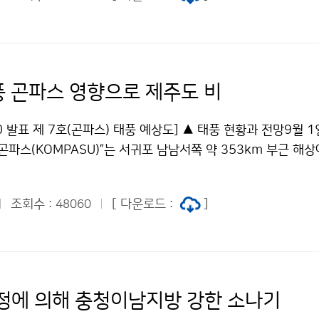
중부 먼바다로 점차 물러남에 따라 2일 오후 3시를 기해 강원
은 "공공누리" 출처표시-상업적이용금지 조건에 따라 이용 할 수
해제하나 지형적인 영향으로 산간과 해안지방에는 바람이 강하게
해가 없도록 유의해야 하겠다. 2일 태풍으로 강원도 지방의 최
설악산 40.7, 미시령(고성) 35.4 등을 기록했다. 홍도(52.4), 옹
45.4), 대부도(38.7), 김포공항(35.5) 등에도 이날 강한 바람이 
풍 곤파스 영향으로 제주도 비
 비슷한 경로를 지났던 과거의 유사 태풍으로는 2000년 제12
)과 2002년 제5호 라마순(RAMMASUN) 및 1995년 제7호 
00 발표 제 7호(곤파스) 태풍 예상도] ▲ 태풍 현황과 전망9월 1
 프라피룬의 경우 비보다는 바람이 강했고, 라마순과 재니스는 바
“곤파스(KOMPASU)”는 서귀포 남남서쪽 약 353km 부근 해
징이 있다. 한편, 제7호 태풍 곤파스에 동반된 비구름대가 북쪽
 북북서진하고 있으며, 중심기압은 965hPa, 중심 부근 최대
밤 남부지방부터 점차 개고 밤늦게 중부지방도 개겠으나 중북부지
강하고, 크기는 중형이다. 제7호 태풍 “곤파스(KOMPASU)”는 
이어지는 곳도 있겠다. 문의 : 131 기상콜센터기상청 이(가) 창
조회수 :
[ 다운로드 :
]
48060
시경에 서귀포 서남서쪽 약 280km 부근해상을 지나, 2일(목) 
해중부 먼바다로 물러나 저작물은 "공공누리" 출처표시-상업적
밤에 황해도부근으로 상륙할 가능성이 있고, 3일(금) 새벽에는
할 수 있습니다.
게 북동진하여 나갈 것으로 전망되나, 진로가 다소 유동적이므로,
에 유의해야 한다. 태풍이 점차 북상함에 따라 오후늦게 제주도
일(목)은 그 밖의 전국이 태풍의 영향을 받겠으며, 태풍이 서해상
정에 의해 충청이남지방 강한 소나기
우측에 한반도가 위치하여 바람이 매우 강하게 불고, 많은 비가 