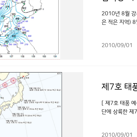
은 2010년 8
일(cirrus9@
2010년 8월 
20일(월) 홈페이지
은 적은 지역) 
love)를 공지
비 139%)에 이
기다립니다. 문의
주(487.3mm)
청 블로그 기자
2010/09/01
서 평년보다 많았
이용 할 수 있습
6℃로 평년(22
(평균기온/편차) :
수량이 많았던 
한 차고 건조한
제7호 태
많았다. 주 강수 
방은 2회(10～
[ 제7호 태풍 예
려서 1981년 
단에 상륙한 제7
한 홍수피해가 발생
m 부근 해상에 
3위)년과 비슷
995hPa, 중
한반도기상기후팀 
2010/09/01