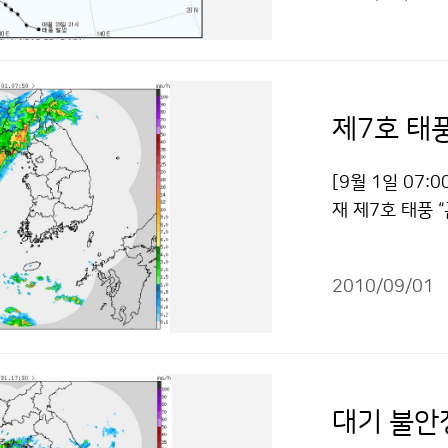
다. 태풍이 동해
많았다. 저작물
의 태풍경보를 
도 있겠으니 피
(단위: m/s)은 
6.2), 흑산도(
제7호 태
편, 이번 태풍과
(PRAPIROON
[9월 1일 07:
IS)가 있으며,
재 제7호 태풍 
가 많이 내린 특
53km의 속도로
여, 2일(목) 
38m로 강도는 
(금) 오전까지 
2010/09/01
(수) 오후 18
태풍 곤파스 동
여 오후늦게나 
건에 따라 이용 
상을 지나 빠르
표되는 기상정보
는 전라남도, 2
대기 불안
상하면서 진로 