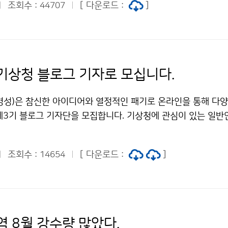
니다.
조회수 :
[ 다운로드 :
]
44707
라가 태풍 진행방향의 오른쪽에 놓였다. 태풍의 오른쪽 반원(즉 ‘
시키는 바람과 태풍 중심으로 불어드는 바람이 합성되어 풍속이 
서, 태풍의 오른쪽에 놓인 지역은 바람이 강하고 피해가 크다. ▲ 
 기록은?최대순간풍속(단위: m/s)이 설악산 40.7, 미시령(고성)
도(태안, 46.2), 흑산도(45.4), 대부도(38.7), 김포공항(35.5
기상청 블로그 기자로 모십니다.
향후 우리나라에 영향을 줄 태풍 예상 숫자와 예상 근거는?9월까
태풍의 길목에 해당하는 해역에서 해수면 온도가 높게 유지되고 
병성)은 참신한 아이디어와 열정적인 패기로 온라인을 통해 다양
하게 버티고 있을 것으로 전망된다. 또한 태풍 활동이 활발한 상
제3기 블로그 기자단을 모집합니다. 기상청에 관심이 있는 일반
양 가장자리가 놓이면서 태풍의 발생이 일치할 경우 영향을 미
특히 활동적이고 적극적인 사람, 글쓰기를 좋아하는 사람, 개인 
 9월까지 1개 정도 태풍이 우리나라에 영향을 미칠 것으로 예상
자, 사진촬영, 동영상 제작 등이 가능한 사람이면 활동하는데 많
기압이 물러나지 않고 세력을 유지할 경우 태풍의 영향을 다시 
조회수 :
[ 다운로드 :
]
14654
인원은 10명, 블로그 기자로 위촉되면 향후 6개월(2010. 10. 1
: 예보기술팀 박경희 02-2181-0654기상청 이(가) 창작한 태
동안 현장탐방, 스케치, 인터뷰 등의 취재활동을 통해 국민의 눈높이
문과 향후 태풍발생 전망 저작물은 "공공누리" 출처표시-상업적
라인콘텐츠 제작, 온라인 회의 및 오프라인 회의(월1회)에 참
할 수 있습니다.
이디어 제안 등의 활동을 하게 된다. 활동기간 동안 소정의 활동
련 다양한 정보 및 기상청 관련 행사 참여 기회를 제공 받게 된다
역 8월 강수량 많았다.