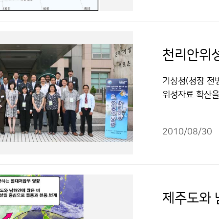
나, 중부일부지역
남서쪽 280Km
차 서해상과 남
도남쪽먼바다에서
월 3일(금) 0
해야 한다. 또한
아침에 제주도와
풍은 북상하면서
물결이 높아지면
으로 비가 확대
것으로 예상된다(
31기상콜센터기상
천리안위성
를 반복하겠고,
치한 우리나라는
공누리" 출처표
내리는 곳도 있
상된다. 특히, 
기상청(청장 전
영향으로 서해안
영향으로 국지적
위성자료 확산을
국지성 호우가 예
야 한다. 문의 
향상 과정」을 8
을 중심으로 안개
곤파스 북상, 
라오스, 미얀마,
9월 1일(수) 
라 이용 할 수 
2010/08/30
캄보디아 등 1
는 곳이 있겠다.
기상위성으로 관
태풍특보가 발표
게 한국의 기상
유의해야 한다. 
력단(KOICA)
태풍에 의해 물
내용, 위성자료
한다. 문의 1
제주도와 
기상위성 운영과
소나기 저작물은
한국항공우주연구