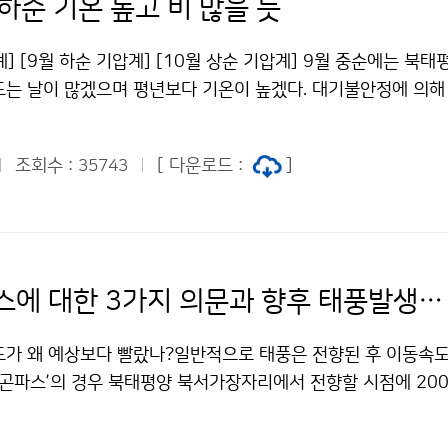
하순 기온 높고 비 많을 듯
계] [9월 하순 기압계] [10월 상순 기압계] 9월 중순에는 북
드는 날이 많겠으며 평년보다 기온이 높겠다. 대기불안정에 의해
내리겠으며 강수량은 평년보다 많겠다. 9월 하순에는 중국 내륙
의 영향을 받아 평년보다 기온이 높겠다. 기압골의 영향으로 강
조회수 :
[ 다운로드 :
]
35743
 지역차가 크겠다. 10월 상순에는 이동성고기압의 영향을 주로 
슷하겠으나 일교차가 큰 날이 많겠으며 남쪽을 지나는 기압골의
비슷하겠다. 평 균 기 온 강 수 량 9월 중순 평년(14~23℃
2㎜)보다 많겠음 9월 하순 평년(12~22℃)보다 높겠음 평년(22
 상순 평년(10~21℃)과 비슷하겠음 평년(11~42㎜)과 비슷하
태풍 곤파스에 대한 3가지 의문과 향후 태풍발생 전망
1～8.31) 전국의 평균기온은 26.8℃로 평년보다 1.8℃ 높았으며
기온은 31.0℃, 23.8℃로 평년보다 각각 1.4℃, 2.5℃ 높았다
도가 왜 예상보다 빨랐나?일반적으로 태풍은 전향된 후 이동속
㎜로 평년보다 많았으며(평년대비 141.3%), 강수일수는 18.7
 ‘곤파스’의 경우 북태평양 북서가장자리에서 전향할 시점에 200
. 문의 : 기후예측과 김지영 02-2181-0474기상청 이(가) 창
하하면서 태풍의 속도를 더욱 가속시키는 역할을 하였다. ▲ 소
높고 비 많을 듯 저작물은 "공공누리" 출처표시-상업적이용금지 
, 피해가 컸나?제7호 태풍은 크기는 소형이었지만, 강도는 강한