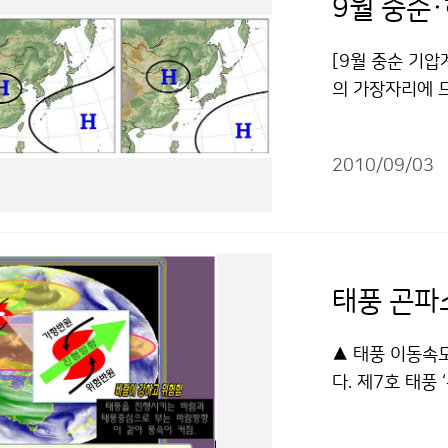
9월 중순·
[9월 중순 기압
의 가장자리에 
라 많은 비가 
는 이동성고기압
2010/09/03
년보다 많겠으나
온은 평년과 비
강수량은 평년과 
음 평년(29~9
다 많겠음 10월
최근 1개월(8.
고기온, 평균 최저
▲ 태풍 이동속
수량은 374.5
다. 제7호 태풍
다 6.1일 많았다
의 강풍역이 남
순·하순 기온 
왜 바람도 세고