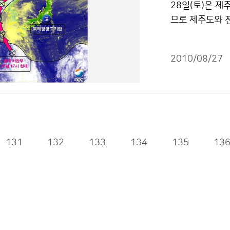
28일(토)은 
다. 세계 7번
므로 제주도와 
국가를 대상으로
충남서해안에 가
것으로 기대된다. ※ 
것으로 예상된다.
e) : 2010년
2010/08/27
후 오후에 점차
관측, 통신임무
은 대기불안정으로
3-171-023
일 24시까지의 
작물은 "공공누
mm(남해안, 지
국(울릉도, 독도
고 지형효과가 
131
132
133
134
135
13
상의 많은 비가 
강한 비가 오는
으니, 비와 바람
상에 짙은 안개
높게 일겠으며,
다. 한편, 열