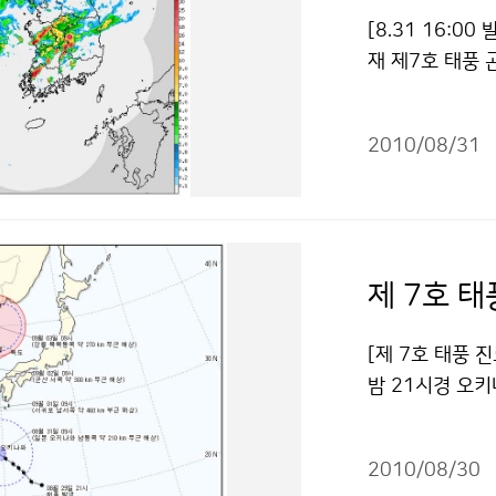
비와 바람 피해가
[8.31 16:0
▲ 기상 현황과
재 제7호 태풍 곤
는 곳이 있다. 
28.4E)에서 
ASU)의 영향
최대풍속은 초속 
부분지방으로 확
2010/08/31
점차 북상함에 
아침에 비가 오는
는 제주도와 전라
리고 비가 오겠
과 많은 비가 예
부터 3일(금) 
없도록 철저히 대
상의 강한 비가 
7:30 현재 레
제 7호 
증기가 유입되면
구름대가 낮에 
으로 300mm 
서해중부먼해상으
[제 7호 태풍 진
비와 바람에 의
한 소나기 구름
밤 21시경 오키
유의해야 한다. 
(화) 밤은 대
서 제출한 태풍 
을 중심으로 안개
는 곳이 있겠으며
근 기압 965h
2일(목) 해상에
나기가 오는 곳
2010/08/30
53km로 북서진
이 있겠다. 한