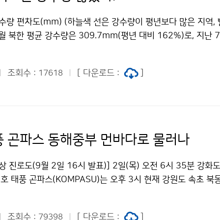
월 26일(목)부터 9월 8일(수)이며, 제출서류는 붙임 자료를 내
korea.kr) 및 우편으로 접수하면 된다. 서류심사를 거쳐 최종 
강수량 편차도(mm) (하늘색 선은 강수량이 평년보다 많은 지역,
(www.kma.go.kr)나 대표블로그(http://blog.daum.net
8월 북한 평균 강수량은 309.7mm(평년 대비 162%)로, 지난 
한다. 여러분의 열정과 소중한 경험을 함께 할 수 있도록 기상청
어 많았다. 특히, 압록강 유역의 수풍(892.4mm), 구성(614.3
 : 대변인실 박영주 02-2181-0354기상청 이(가) 창작한 
, 황해도 지방의 평강(589.4mm), 해주(426.2mm), 개성(422
로 모십니다. 저작물은 "공공누리" 출처표시-상업적이용금지 조
조회수 :
[ 다운로드 :
]
17618
으나 함경북도는 평년보다 강수량이 적었다. 8월 북한 평균 기온
니다.
.4℃)보다 1.2℃ 높았으며, 특히, 함경북도에서 평년보다 높았다
 선봉(23.9/+2.6℃), 청진(24.1/+2.4℃), 김책(23.9/+1.9
원인은 평년에 비해 강하게 발달한 북태평양고기압과 중국 내륙
 대륙고기압 사이에서 발생한 정체전선의 영향을 자주 받아 비 
풍 곤파스 동해중부 먼바다로 물러나
시기는 압록강 유역은 3회(5～10일, 19～23일, 26～30일),
15, 23～29일)이며, 8월 21일 수풍지역에서 347mm의 집
상 진로도(9월 2일 16시 발표)] 2일(목) 오전 6시 35분 강화
이후 최고 일강수량을 기록하였다. 8월 북한의 강수량은 과거 북
호 태풍 곤파스(KOMPASU)는 오후 3시 현재 강원도 속초 북동
했던 2007(391mm/1위), 1995(364.8mm/2위), 1994
위치하고 있으며, 30km/h 속도로 동북동진하고 있다. 태풍의
한 수준으로 인적·재산피해와 식량 수급에 영향을 줄 것으로 예상
심 부근 최대풍속은 초속 20m(시속 72km)로 강도는 약이고, 
차은정 02-2181-0453기상청 이(가) 창작한 압록강 지역 
조회수 :
[ 다운로드 :
]
79398