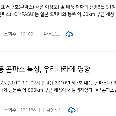
 없도록 각별히 대비해야 한다. [9월 1일 07:50 현재 레이더 
0 발표 제 7호(곤파스) 태풍 예상도] ▲ 태풍 현황과 전망8월 31일
 전망 전국이 대체로 흐리고 경기도와 강원도지방에서 산발적으로
파스(KOMPASU)는 일본 오키나와 동쪽 약 60km 부근 해상 (2
9월 1일(수)은 제주도남쪽먼바다에서 북상하는 제7호 태풍 곤파
매시 27km의 속도로 북서진하고 있으며, 중심기압은 960hPa, 
을 점차 받겠으므로 낮에 제주도부터 비가 시작되어 오후나 오후늦
40m(시속 144km)로 강도는 강하고, 크기는 중형입니다. 제
대되겠으며, 경기북부와 강원도지방에서는 태풍 전면 수렴대의
조회수 :
[ 다운로드 :
]
19109
따라 9월 1일(수) 아침에 제주도남쪽먼바다를 시작 으로, 오후
 곳이 있겠다 9월 2일(목)은 제7호 태풍의 영향을 받겠으므로
남도지방까지, 9월 2일(목)는 그 밖의 전국이 태풍의 영향으로
으며, 강원도와 전라남북도지방에서는 3일(목)까지 이어지겠다 1
상되니, 산사태와 저지대 농작물 침수 및 낙과 등 비와 바람에 
사이에 전국에서 바람이 강하게 불고 많은 비가 오겠으며, 시간당
비하시고, 앞으로 발표되는 기상정보에 각별히 유의해야 한다. [8
오는 곳도 있겠습니다. 특히, 태풍 우측으로 바람이 강하게 불고
이더 영상 자료] ▲ 기상 현황과 전망 태풍 전면에 형성된 수렴대
태풍 곤파스 북상, 우리나라에 영향
서 지형적인 영향으로 서해안과 남해안 및 지리 산부근과 제주
일부 중부지방을 중심으로 영향을 주었으나, 북태평양고기압이
이상의 국지성 호우가 예상되니, 산사태와 저지대 농작물 침수 및
로 밀려났으며, 8월 31일 18시 현재는 대기불안정에 의해 
로도(2010.9.1. 07시 발표)] 2010년 제7호 태풍 ‘곤파스’가 
한 피해가 없도록 철저히 대비하시고, 앞으로 발표되는 기상정보
대가 충청이남지방을 중심으로 산발적으로 영향을 주고 있다. 8월
나와 남동쪽 약 880km 부근 해상에서 발생하였다. ※ 「곤파스
▲ 안개와 풍랑 전망 9월1일(수)과 2일(목) 아침에 서해안과 
기불안정에 의한 소나기 구름대의 영향으로 전국에 산발적으로 소
이름으로 ‘콤파스’를 의미한다. 이 태풍은 9월 1일 오전 08시 
가 짙게 끼는 곳이 있겠으니, 교통안전에 유의해야 한다. 9월 1
, 국지적으로는 천둥.번개를 동반한 시간당 20~40mm의 매우
Pa의 중형 태풍으로 중심 부근에서 초속 38m의 바람이 불고 있
는 짙은 안개가 끼는 곳이 있겠고, 서해와 남해상에는 천둥.번개
이 있겠으니, 주의해야 한다. 이 소나기 구름대는 밤늦게 대부분
조회수 :
[ 다운로드 :
]
121158
하고 있다. 이 태풍은 앞으로 북서진하여 9월 1일(수) 18시경
편, 태풍이 북상함에 따라 제주도남쪽먼바다에 태풍특보가 발표되