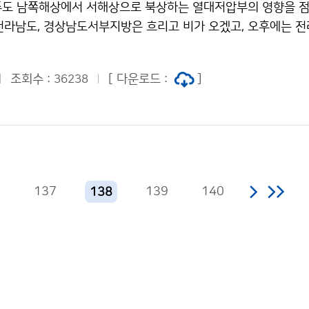
제주도 남쪽해상에서 서해상으로 북상하는 열대저압부의 영향을 
째 기상위성 운용국이 된 우리나라는 기상위성자료 활용기술기반
전라남도, 경상남도서부지방은 흐리고 비가 오겠고, 오후에는 
 적절한 훈련을 실시함으로써 기상위성기술 공여국으로서의 기
끔 비가 오겠으며, 서울.경기도와 강원도 영서지방은 밤늦게 비
COMS(Communication, Ocean, and Meteorological 
 29일(일)은 열대저압부(TD)의 영향으로 중부지방은 오전까지
 6월 27일에 발사되어 36,000km 적도 상공에서 약 7년간 기상
조회수 :
[ 다운로드 :
]
36238
 개겠으나 대기불안정으로 인해 소나기가 내리는 곳이 있겠으며,
를 복합적으로 수행하는 한국 위성이다. 문의 국가기상위성센터 
 낮에 소나기가 내리는 곳이 있을 것으로 예상된다. 27일 17
2기상청 이(가) 창작한 천리안위성 기상자료 활용기술, 아·태지역
예상강수량은 남해안, 전라남북도서해안,제주도, 서해5도, 북한: 
리" 출처표시-상업적이용금지 조건에 따라 이용 할 수 있습니다.
리산부근, 제주도, 북한 많은 곳 150mm이상), 서울을 비롯한 
제외) : 10~50mm 특히, 열대저압부가 북상하면서 남풍이 강
더해져 제주도와 남해안과 지리산 부근에는 29일(일)까지 최고 
6
137
139
140
138
오는 곳이 있겠고, 돌풍과 천둥.번개를 동반한 시간당 30mm
 곳이 있겠으며, 서해안과 남해안지방을 중심으로 바람도 매우 
에 의한 피해가 없도록 철저히 대비해야 한다. 28일(토)과 29일
가 끼는 곳이 있겠고, 서해와 남해를 중심으로 바람이 강하게 불
 천둥.번개가 치는 곳이 있겠으니, 항해하거나 조업하는 선박은 
대저압부(TD)가 북상하면서 서해안과 남해안에서는 만조시 해일이