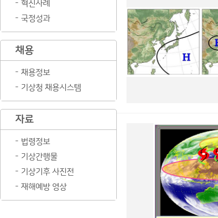
혁신사례
국정성과
채용
채용정보
기상청 채용시스템
자료
법령정보
기상간행물
기상기후 사진전
재해예방 영상