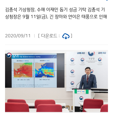
김종석 기상청장, 수해 이재민 돕기 성금 기탁 김종석 기
상청장은 9월 11일(금), 긴 장마와 연이은 태풍으로 인해
어려움을 겪고 있는 수해 이재민들의 생활 위기 극복을 지
원하고자, 기상청 직원들과 함께 모은 성금 13,665,347
2020/09/11
[ 다운로드 :
]
원을 전국재해구호협회를 통해 기탁하였습니다.