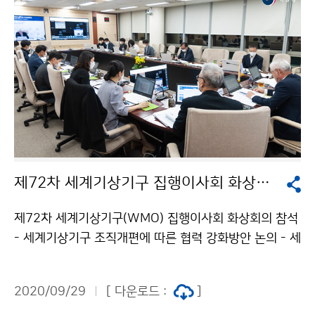
제72차 세계기상기구 집행이사회 화상회의 참석
제72차 세계기상기구(WMO) 집행이사회 화상회의 참석
- 세계기상기구 조직개편에 따른 협력 강화방안 논의 - 세
계기상기구(WMO) 집행이사인 김종석 기상청장은 9월
28일(월)~10월 2일(금) 동안 열리는 ‘제72차 세계기상
2020/09/29
[ 다운로드 :
]
기구 집행이사회’에 온라인 화상회의로 28일 참석하였습