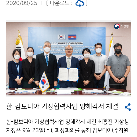
2020/09/25
[ 다운로드 :
]
통시장에서 구입하고, 상인분들의 노고를 격려하였습니
다.
한-캄보디아 기상협력사업 양해각서 체결
한-캄보디아 기상협력사업 양해각서 체결 최흥진 기상청
차장은 9월 23일(수), 화상회의를 통해 캄보디아(수자원