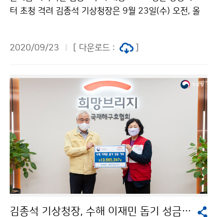
터 초청 격려 김종석 기상청장은 9월 23일(수) 오전, 올
여름 기상정보를 전하기 위해 노력해 준 기상청 주재 각
방송사 리포터들을 집무실로 초청해 노고를 격려하고 애
2020/09/23
[ 다운로드 :
]
로사항을 청취하는 자리를 가졌습니다. 김청장은 “국민의
안전을 위해 신속하고 생동감 있는 방송을 해 주고 있는
리포터분들께 진심으로 감사드립니다. 앞으로도 기상가족
으로서 국민생활에 도움이 되는 기상방송을 계속해 주시
기 바랍니다.”라며 당부했습니다.
김종석 기상청장, 수해 이재민 돕기 성금 기탁