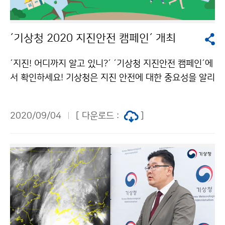
´기상청 2020 지진안전 캠페인´ 개최
´지진! 어디까지 알고 있니?´ ´기상청 지진안전 캠페인´에
서 확인하세요! 기상청은 지진 안전에 대한 중요성을 알리
기 위해 9월 4일(금)부터 30일(수)까지 ‘기상청 2020 지
진안전 캠페인’을 진행합니다. 이번 캠페인은 코로나19
2020/09/04
[ 다운로드 :
]
감염 확산 방지를 위해 온라인 캠페인으로 진행하며, ww
w.기상청지진안전.com에서 9월 한 달간(9월 4일~9월
30일) 개최됩니다.