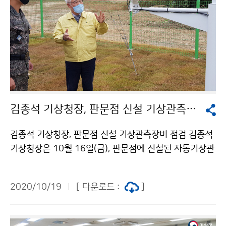
김종석 기상청장, 판문점 신설 기상관측장비 점검
김종석 기상청장, 판문점 신설 기상관측장비 점검 김종석
기상청장은 10월 16일(금), 판문점에 신설된 자동기상관
측장비(판문점AWS) 현장을 방문하여, 현안보고를 받고
시설을 점검하였습니다. 향후 추가적인 자동기상관측장비
2020/10/19
[ 다운로드 :
]
(AWS) 설치를 위한 점검 차원에서 이루어진 이번 방문에
서 "위험기상에 선제적으로 활용할수 있도록, 자료 관리
에 더욱 힘써 주길 바란다"고 밝혔습니다.