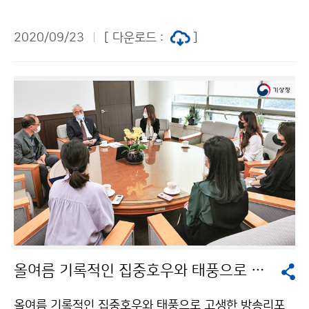
기상부)와 ‘천리안위성 2A호 수신․분석시스템 구축 공적
개발원조(ODA) 사업’을 위한 업무협약(MOU)을 체결하
2020/09/23
[ 다운로드 :
]
였습니다. 캄보디아의 기상기술 발전과 위험기상 대응에
이바지할 수 있기를 기대하며, 앞으로도 아시아 지역 내에
우리나라 기상기술력 확대를 위해 더욱 힘쓰겠습니다.
올여름 기록적인 집중호우와 태풍으로 고생한 방송리포터 초청 격려
올여름 기록적인 집중호우와 태풍으로 고생한 방송리포