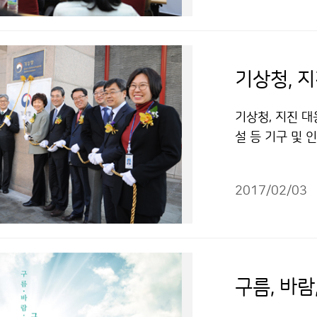
기상청, 
기상청, 지진 
설 등 기구 및 
재를 양성하기 
치모델연구부)개
2017/02/03
구름, 바람