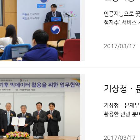
인공지능으로 꽃
험지수’ 서비스
습니다. 브리핑
봄철 꽃가루 알
2017/03/17
밝혔습니다.
기상청 - 문체
활용한 관광 분
현대미술관(서울
한 업무협약(M
2017/03/17