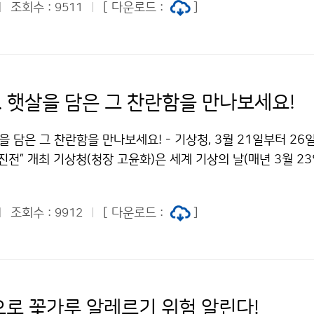
조회수 :
[ 다운로드 :
]
9511
연 △ 기상기후 사진 전시회 등 다양한 행사를 진행했습니다.
. 햇살을 담은 그 찬란함을 만나보세요!
살을 담은 그 찬란함을 만나보세요! - 기상청, 3월 21일부터 26
전” 개최 기상청(청장 고윤화)은 세계 기상의 날(매년 3월 23
기상기후사진 공모전’의 수상작을 전시하는 ‘제34회 기상기후사진
전시회는 3월 21일(
조회수 :
[ 다운로드 :
]
9912
로 꽃가루 알레르기 위험 알린다!