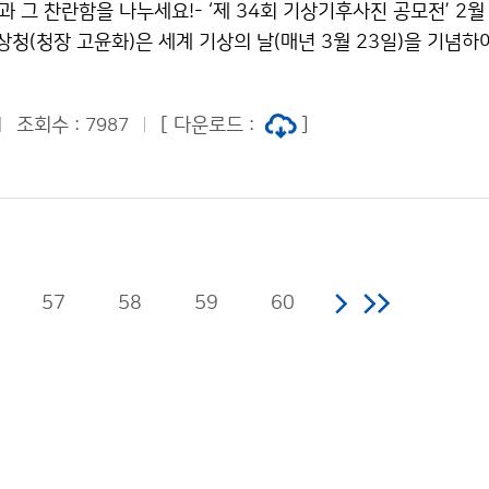
살과 그 찬란함을 나누세요!- ‘제 34회 기상기후사진 공모전’ 2월
상청(청장 고윤화)은 세계 기상의 날(매년 3월 23일)을 기념하
에 대한 사진을 통해 국민과의 소통 기회를 마련하고자 ‘제34
실시합니다. ‘구름, 바람, 햇살과 그 찬란함’
조회수 :
[ 다운로드 :
]
7987
57
58
59
60