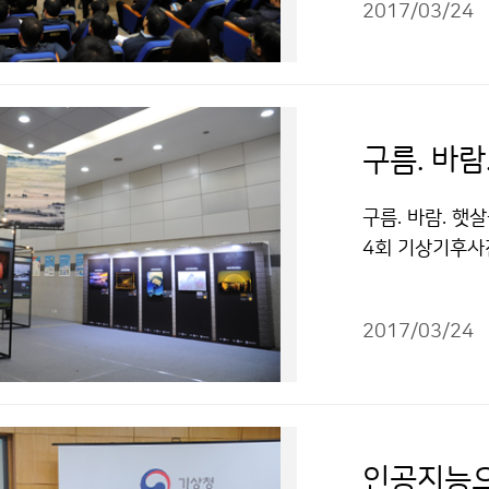
2017/03/24
△구름 주제 강
구름. 바람
구름. 바람. 햇
4회 기상기후사진
하여 ‘제34회 
최합니다. 이번 
2017/03/24
인공지능으