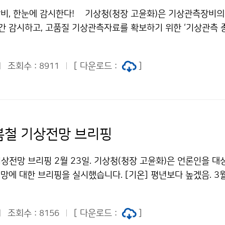
비, 한눈에 감시한다! 기상청(청장 고윤화)은 기상관측장비의
시간 감시하고, 고품질 기상관측자료를 확보하기 위한 ‘기상관측
일(금)부터 정식 운영합니다.
조회수 :
[ 다운로드 :
]
8911
 봄철 기상전망 브리핑
기상전망 브리핑 2월 23일. 기상청(청장 고윤화)은 언론인을 대
망에 대한 브리핑을 실시했습니다. [기온] 평년보다 높겠음. 3
기압의 영향을 받을 때가 있겠음 [강수량] 평년과 비슷하겠음. 
슷하거나 적겠고, 4월에는 평년보다 많겠음
조회수 :
[ 다운로드 :
]
8156