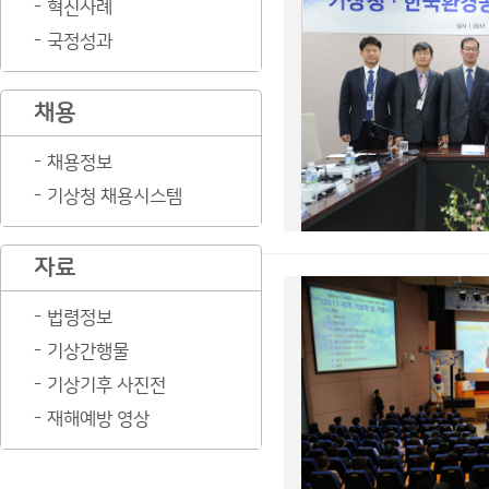
혁신사례
국정성과
채용
채용정보
기상청 채용시스템
자료
법령정보
기상간행물
기상기후 사진전
재해예방 영상