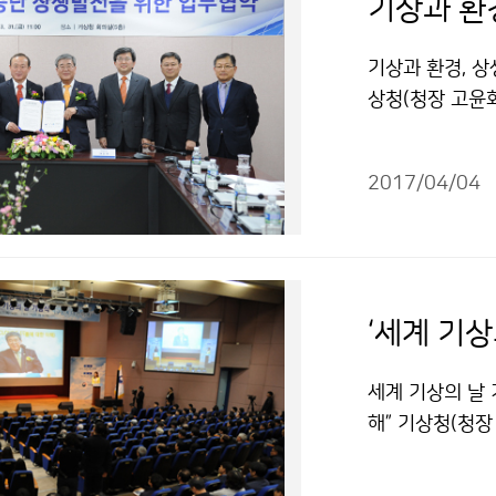
기상과 환
기상과 환경, 상
상청(청장 고윤화
서 상생발전을 
대한 전문지식과
2017/04/04
‘세계 기상
세계 기상의 날 
해” 기상청(청장
기상청 2층 대
경부 장관, 이상