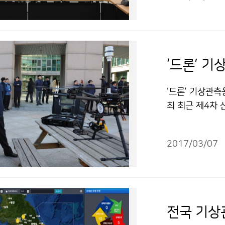
상 정보를 손쉽게
광객들의 편의가
‘드론’ 
‘드론’ 기상관측
최 최근 제4차
(청장 고윤화)
연구를 수행하고
2017/03/07
하기 위해 3월 
전국 기상