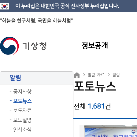
이 누리집은 대한민국 공식 전자정부 누리집입니다.
"하늘을 친구처럼, 국민을 하늘처럼"
정보공개
알림·자료
알림
알림
포토뉴스
공지사항
포토뉴스
전체
1,681
건
보도자료
보도설명
인사소식