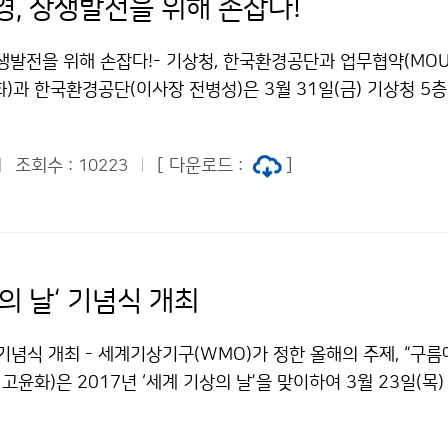
경, 상생발전을 위해 손잡다!
생발전을 위해 손잡다!- 기상청, 한국환경공단과 업무협약(MOU
)과 한국환경공단(이사장 전병성)은 3월 31일(금) 기상청 5
위한 업무협약(MOU)을 체결했습니다. 이번 업무협약은 기상과
 경험 공유를 통해 양 기관의 상생발전을 도모하기 위해 마련되
조회수 :
[ 다운로드 :
]
10223
의 날‘ 기념식 개최
기념식 개최 - 세계기상기구(WMO)가 정한 올해의 주제, “구름
 고윤화)은 2017년 ‘세계 기상의 날’을 맞이하여 3월 23일(목)
강당에서 기념식을 가졌습니다. 올해 세계 기상의 날 기념식에는
곤 국회의원, 송옥주 국회의원등 500여 명이 참석했으며, △유