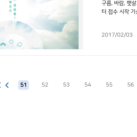
구름, 바람, 햇
터 접수 시작 기
기상과 기후변화
사진 공모전‘을 
2017/02/03
52
53
54
55
56
51