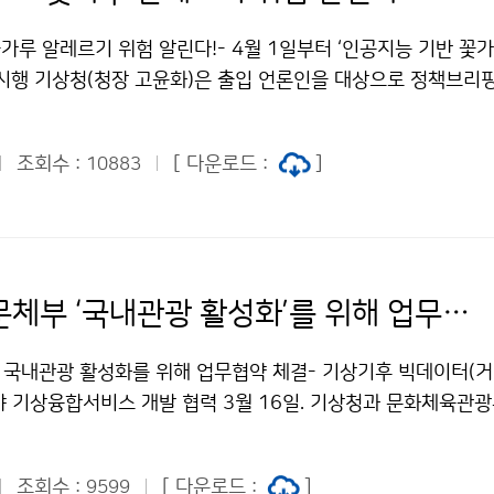
가루 알레르기 위험 알린다!- 4월 1일부터 ‘인공지능 기반 꽃
 시행 기상청(청장 고윤화)은 출입 언론인을 대상으로 정책브리
에서는 국민의 건강한 생활을 위해 4월 1일(토)부터 인공지능을
레르기 유발 위험도를 알리는 ‘꽃가루 농도위험지수’ 서비스를 
조회수 :
[ 다운로드 :
]
10883
기상청 · 문체부 ‘국내관광 활성화’를 위해 업무협약(MOU)´ 체결
부 국내관광 활성화를 위해 업무협약 체결- 기상기후 빅데이터(
야 기상융합서비스 개발 협력 3월 16일. 기상청과 문화체육관
관)에서 ‘기상기후 빅데이터(거대자료)를 활용한 국내 관광 활성
OU)을 체결했습니다. 이번 업무협약을 통해 관광객들에게 관광 
조회수 :
[ 다운로드 :
]
9599