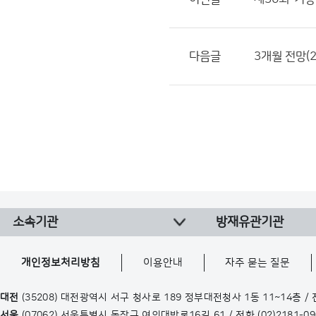
다음글
3개월 전망(2
소속기관
방재유관기관
개인정보처리방침
이용안내
자주 묻는 질문
대전
(35208) 대전광역시 서구 청사로 189 정부대전청사 1동 11~14층 /
서울
(07062) 서울특별시 동작구 여의대방로16길 61 / 전화
(02)2181-0