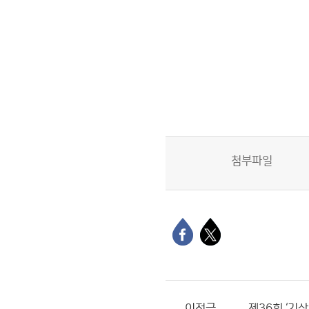
첨부파일
이전글
제36회 ‘기