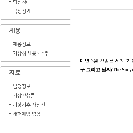
혁신사례
국정성과
채용
채용정보
기상청 채용시스템
매년
3
월
23
일은 세계 기
구 그리고 날씨
(The Sun, 
자료
법령정보
기상간행물
기상기후 사진전
재해예방 영상