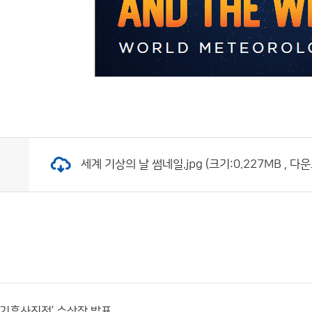
세계 기상의 날 썸네일.jpg (크기:0.227MB , 다운
상기후사진전’ 수상작 발표