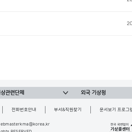
2
기상관련단체
외국 기상청
전화번호안내
부서&직원찾기
문서보기 프로그
ebmasterkma@korea.kr
Rights RESERVED