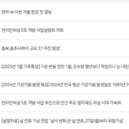
보
도
자
료
(본
청)
게
한파 속 이번 겨울 한강 첫 결빙
시
판
목
록
보
도
천리안위성 5호 개발 사업설명회 개최
자
료
충북 충주시에서 규모 3.1 지진 발생
(본
청)
[2025년 1월 기후특성] 기온 변동 컸던 1월, 강수량 평년보다 적었으나 눈 내
게
시
판
[2024년 기상가뭄 발생 특성] 2024년 전국 평균 기상가뭄 발생일은 1993년 
목
록
천리안위성 5호 개발 사업 추진으로 민간 주도 정지궤도 위성 시대 가속화
으
로
[설명자료] 설 연휴 기상 전망 ´날씨 변화 큰 설 연휴, 27일(월)부터 위험기상´
번