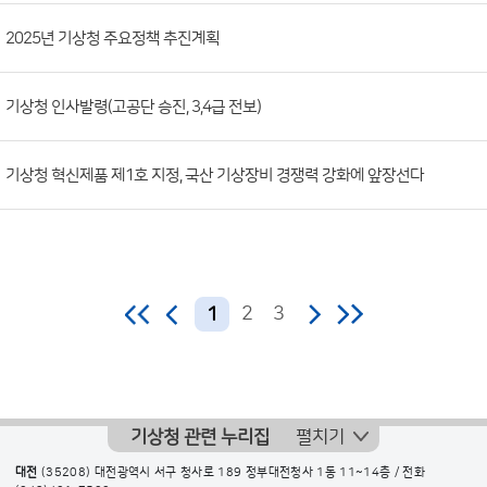
호,
제
2025년 기상청 주요정책 추진계획
목,
등
기상청 인사발령(고공단 승진, 3,4급 전보)
록
부
기상청 혁신제품 제1호 지정, 국산 기상장비 경쟁력 강화에 앞장선다
서,
첨
부
파
일,
2
3
1
등
록
일,
조
기상청 관련 누리집
펼치기
회
대전
(35208) 대전광역시 서구 청사로 189 정부대전청사 1동 11~14층 / 전화
수