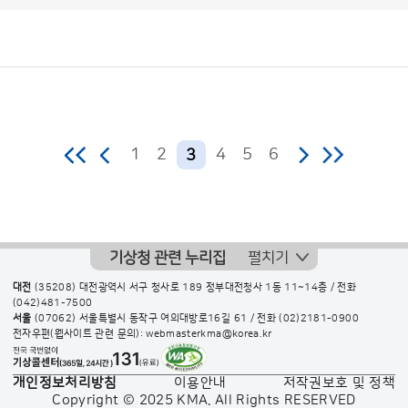
보
도
자
료
(지
방
청)
게
시
판
목
록
보
도
자
료
1
2
4
5
6
3
(지
방
청)
게
기상청 관련 누리집
펼치기
시
대전
(35208) 대전광역시 서구 청사로 189 정부대전청사 1동 11~14층 / 전화
판
(042)481-7500
목
서울
(07062) 서울특별시 동작구 여의대방로16길 61 / 전화
(02)2181-0900
전자우편(웹사이트 관련 문의): webmasterkma@korea.kr
록
으
개인정보처리방침
이용안내
저작권보호 및 정책
로
Copyright © 2025 KMA. All Rights RESERVED