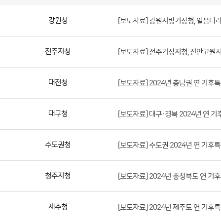
보
도
자
료
(지
방
청)
강원청
[보도자료] 강원지방기상청, 얼음나
게
시
판
목
록
보
전주지청
[보도자료] 전주기상지청, 진안고원시
도
자
료
대전청
[보도자료] 2024년 충남권 연 기후
(지
방
대구청
[보도자료] 대구·경북 2024년 연 
청)
게
수도권청
[보도자료] 수도권 2024년 연 기후
시
판
목
청주지청
[보도자료] 2024년 충청북도 연 기
록
으
제주청
[보도자료] 2024년 제주도 연 기후
로