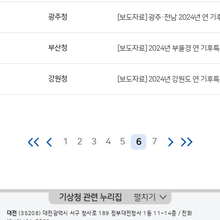
번
광주청
[보도자료] 광주·전남 2024년 연 
호,
지
역,
부산청
[보도자료] 2024년 부울경 연 기후
제
목,
강원청
[보도자료] 2024년 강원도 연 기후
등
록
부
서,
첨
1
2
3
4
5
7
6
부
파
일,
등
기상청 관련 누리집
펼치기
록
대전
(35208) 대전광역시 서구 청사로 189 정부대전청사 1동 11~14층 / 전화
일,