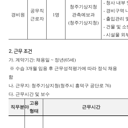
-
청사 내부 
청주기상지청
공무직
-
경비구역 내
경비원
1
명
관측예보과
근로자
-
출입관리 
(
청주기상지청
)
-
건물 및 
-
시설물 외
2. 근무 조건
가. 계약기간: 채용일 ~ 정년(65세)
※ 수습 3개월 임용 후 근무성적평가에 따라 정식 채용
함
나. 근무지: 청주기상지청(청주시 흥덕구 공단로 76)
다. 근무시간 및 보수
고용
직무분야
근무시간
형태