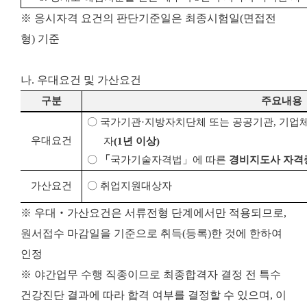
※ 응시자격 요건의 판단기준일은 최종시험일(면접전
형) 기준
나. 우대요건 및 가산요건
구분
주요내용
〇
국가기관
·
지방자치단체 또는 공공기관
,
기업
우대요건
자
(1
년 이상
)
〇
「
국가기술자격법
」
에 따른
경비지도사 자격
가산요건
〇
취업지원대상자
※ 우대‧가산요건은 서류전형 단계에서만 적용되므로,
원서접수 마감일을 기준으로 취득(등록)한 것에 한하여
인정
※ 야간업무 수행 직종이므로 최종합격자 결정 전 특수
건강진단 결과에 따라 합격 여부를 결정할 수 있으며, 이