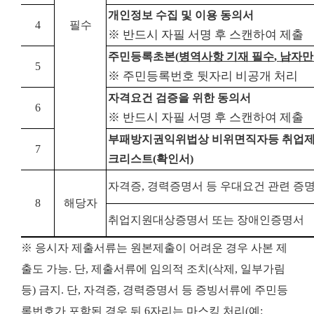
개인정보 수집 및 이용 동의서
4
필수
※ 반드시 자필 서명 후 스캔하여 제출
주민등록초본
(
병역사항 기재 필수
,
남자만
5
※ 주민등록번호 뒷자리 비공개 처리
자격요건 검증을 위한 동의서
6
※ 반드시 자필 서명 후 스캔하여 제출
부패방지권익위법상 비위면직자등 취업제
7
크리스트
(
확인서
)
자격증
,
경력증명서 등 우대요건 관련 증
8
해당자
취업지원대상증명서 또는 장애인증명서
※ 응시자 제출서류는 원본제출이 어려운 경우 사본 제
출도 가능. 단, 제출서류에 임의적 조치(삭제, 일부가림
등) 금지. 단, 자격증, 경력증명서 등 증빙서류에 주민등
록번호가 포함된 경우 뒤 6자리는 마스킹 처리(예: