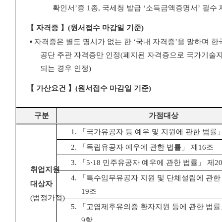
확인서
’
중
1
종
,
국세청 발급
‘
소득금액증명서
’
필수 
【
자격증
】
(
원서접수 마감일 기준
)
▪
자격증은 별도 명시가 없는 한
‘
국내 자격증
’
을 말하며 
공단
주관 자격증만 인정
(
폐지된 자격증으로 국가기술자
되는 경우 인정
)
【
가산요건
】
(
원서접수 마감일 기준
)
구분
가점대상
1.
「
국가유공자 등 예우 및 지원에 관한 법률
2.
「
독립유공자 예우에 관한 법률
」
제
16
조
3.
「
5·18
민주유공자 예우에 관한 법률
」
제
2
취업지원
4.
「
특수임무유공자 지원 및 단체설립에 관한
대상자
19
조
(
법정가점
)
5.
「
고엽제후유의증 환자지원 등에 관한 법률
9
항