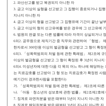
2.
파산선고를 받고 복권되지 아니한 자
3.
금고 이상의 실형을 선고받고 그 집행이 종료되거나 집행
지나지 아니한 자
4.
금고 이상의 형을 선고받고 그 집행유예 기간이 끝난 날
5.
금고 이상의 형의 선고유예를 받은 경우에 그 선고유예 기
6.
법원의 판결 또는 다른 법률에 따라 자격이 상실되거나 
6
의
2.
공무원으로 재직기간 중 직무와 관련하여
「
형법
」
한자로서
300
만원 이상의 벌금형을 선고받고 그 형이 확정
6
의
3.
「
성폭력범죄의 처벌 등에 관한 특례법
」
제
2
조에 규
이상의 벌금형
을 선고받고 그 형이 확정된 후
3
년이 지나지
6
의
4.
미성년자에 대한 다음 각 목의 어느 하나에 해당하는
는 치료
감호를 선고받아 그 형 또는 치료감호가 확정된 사
예기간이 경과한
사람을 포함한다
)
가
.
「
성폭력범죄의 처벌 등에 관한 특례법
」
제
2
조에 따른
나
.
「
아동ㆍ청소년의 성보호에 관한 법률
」
제
2
조제
2
호에
7.
징계로 파면처분을 받은 때부터
5
년이 지나지 아니한 자
8.
징계로 해임처분을 받은 때부터
3
년이 지나지 아니한 자