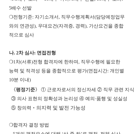
5배수 선발
❍전형기준: 자기소개서, 직무수행계획서(담당예정업무
와의 연관성), 우대요건(자격증, 경력), 가산요건을 종합
적으로 심사
나. 2차 심사: 면접전형
❍1차(서류)전형 합격자에 한하며, 직무수행에 필요한
능력 및 적격성 등을 종합적으로 평가(면접시간: 개인별
10분 이내)
〈평정기준〉
①
근로자로서의 정신자세
②
직무 관련 지식
③
의사 표현의 정확성과 논리성
④
예의
·
품행 및 성실성
의지력 및 발전 가능성
⑤
창의력
‧
❍합격자 결정 방법
- 5개의 평정요소에 대해 ‘상-중-하’로 평정, 전체 심사