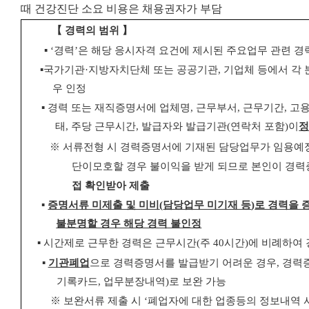
때 건강진단 소요 비용은 채용권자가 부담
【
경력의 범위
】
▪
‘
경력
’
은 해당 응시자격 요건에 제시된 주요업무 관련 경
▪
국가기관
·
지방자치단체 또는 공공기관
,
기업체 등에서 각
우 인정
▪
경력 또는 재직증명서에 업체명
,
근무부서
,
근무기간
,
고
태
,
주당 근무시간
,
발급자와 발급기관
(
연락처 포함
)
이
정
※
서류전형 시 경력증명서에 기재된 담당업무가 임용예
단이
모호할 경우 불이익을 받게 되므로 본인이 경
접 확인받아 제출
▪
증명서류 미제출 및 미비
(
담당업무 미기재 등
)
로 경력을 
불분명할 경우 해당 경력 불인정
▪
시간제로 근무한 경력은 근무시간
(
주
40
시간
)
에 비례하여 
▪
기관폐업
으로 경력증명서를 발급받기 어려운 경우
,
경력증
기록카드
,
업무분장내역
)
로 보완 가능
※
보완서류 제출 시
‘
폐업자에 대한 업종등의 정보내역