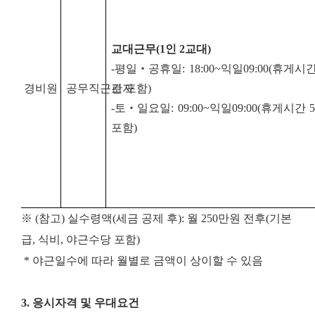
교대근무
(1
인
2
교대
)
-
평일
‧
공휴일
: 18:00~
익일
09:00(
휴게시
경비원
공무직근로자
간 포함
)
-
토
‧
일요일
: 09:00~
익일
09:00(
휴게시간
포함
)
※ (참고) 실수령액(세금 공제 후): 월 250만원 전후(기본
급, 식비, 야근수당 포함)
* 야근일수에 따라 월별로 금액이 상이할 수 있음
3. 응시자격 및 우대요건