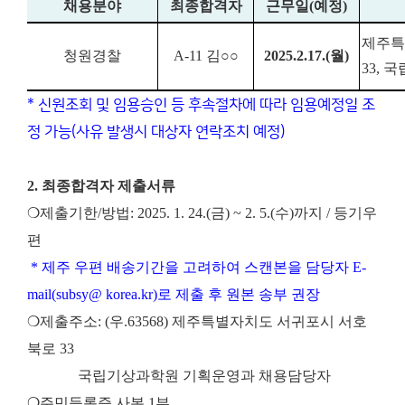
채용분야
최종합격자
근무일
(
예정
)
제주특
청원경찰
A-11
김
○○
2025.2.17.(
월
)
33,
* 신원조회 및 임용승인 등 후속절차에 따라 임용예정일 조
정 가능(사유 발생시 대상자 연락조치 예정)
2. 최종합격자 제출서류
❍제출기한/방법: 2025. 1. 24.(금) ~ 2. 5.(수)까지 / 등기우
편
* 제주 우편 배송기간을 고려하여 스캔본을 담당자 E-
mail(subsy@ korea.kr)로 제출 후 원본 송부 권장
❍제출주소: (우.63568) 제주특별자치도 서귀포시 서호
북로 33
국립기상과학원 기획운영과 채용담당자
❍주민등록증 사본 1부