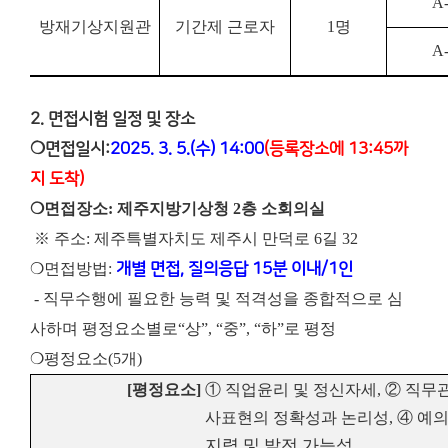
A
방재기상지원관
기간제 근로자
1
명
A
2. 면접시험 일정 및 장소
❍면접일시:
2025. 3. 5.(수) 14:00
(등록장소에 13:45까
지 도착)
❍면접장소: 제주지방기상청 2층 소회의실
※ 주소: 제주특별자치도 제주시 만덕로 6길 32
❍면접방법:
개별 면접, 질의응답 15분 이내/1인
- 직무수행에 필요한 능력 및 적격성을 종합적으로 심
사하며 평정요소별로“상”, “중”, “하”로 평정
❍평정요소(5개)
[
평정요소
]
①
직업윤리 및 정신자세
,
②
직무관
사표현의 정확성과 논리성
,
④
예
지력 및 발전 가능성