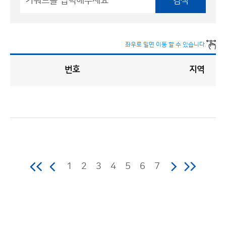
검색
좌우로 밀면 이동 할 수 있습니다.
번호
지역
채
용
게
시
판
목
록
채
용
게
시
판
1
2
3
4
5
6
7
목
록
으
로