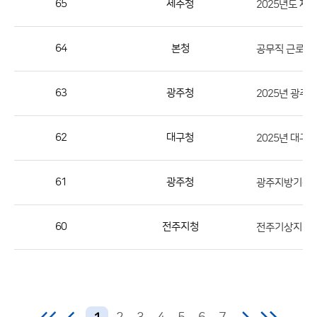
65
제주청
2025년도 제
번
호,
지
64
본청
공무직 근로자(
역,
제
63
광주청
2025년 광
목,
등
62
대구청
2025년 대
록
부
서,
61
광주청
첨
부,
60
전주지청
등
록
일,
조
회