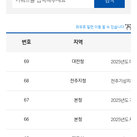
검색
좌우로 밀면 이동 할 수 있습니다.
번호
지역
채
용
게
시
판
목
록
69
대전청
2025년도 대
채
용
68
전주지청
전주기상지청 
게
시
판
67
본청
2025년도 기
목
록
66
본청
으
로