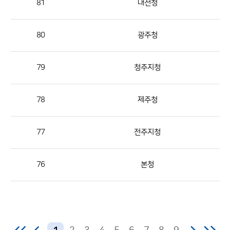
81
대전청
번
호,
지
80
광주청
역,
제
79
청주지청
목,
등
78
제주청
록
부
서,
77
전주지청
첨
부,
76
본청
등
록
일,
조
회