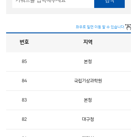
검색
좌우로 밀면 이동 할 수 있습니다.
번호
지역
채
용
게
시
판
목
록
85
본청
채
용
84
국립기상과학원
게
시
판
83
본청
목
록
82
대구청
으
로