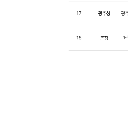
조
회
17
광주청
광주
수
의
정
16
본청
관측
보
를
제
공