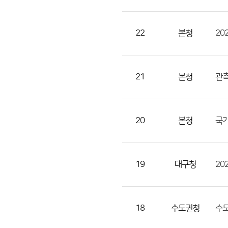
으
로
번
22
본청
20
호,
지
역,
21
본청
관측
제
목,
등
20
본청
록
부
서,
19
대구청
20
첨
부,
등
록
18
수도권청
수도
일,