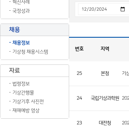
혁신사례
국정성과
채용
채용정보
번호
지역
기상청 채용시스템
채
용
게
시
판
목
록
자료
25
본청
기상
채
용
법령정보
게
기상간행물
시
24
국립기상과학원
20
기상기후 사진전
판
재해예방 영상
목
록
23
대전청