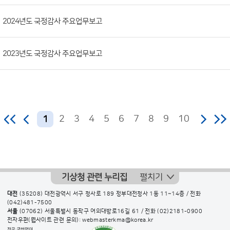
일,
2024년도 국정감사 주요업무보고
조
회
수)
2023년도 국정감사 주요업무보고
2
3
4
5
6
7
8
9
10
1
기상청 관련 누리집
펼치기
대전
(35208) 대전광역시 서구 청사로 189 정부대전청사 1동 11~14층 / 전화
(042)481-7500
서울
(07062) 서울특별시 동작구 여의대방로16길 61 / 전화
(02)2181-0900
전자우편(웹사이트 관련 문의): webmasterkma@korea.kr