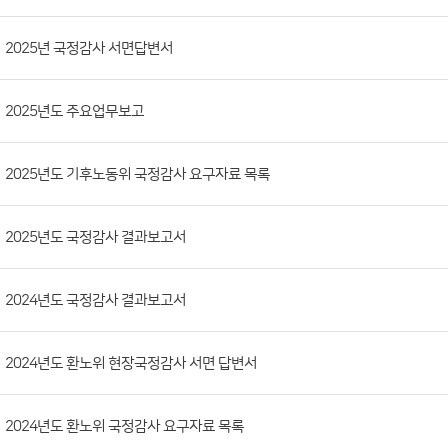
판
목
록
(번
2025년 국정감사 서면답변서
호,
분
2025년도 주요업무보고
류,
제
목,
2025년도 기후노동위 국정감사 요구자료 목록
등
록
2025년도 국정감사 결과보고서
부
서,
2024년도 국정감사 결과보고서
첨
부
파
2024년도 환노위 현장국정감사 서면 답변서
일,
등
2024년도 환노위 국정감사 요구자료 목록
록