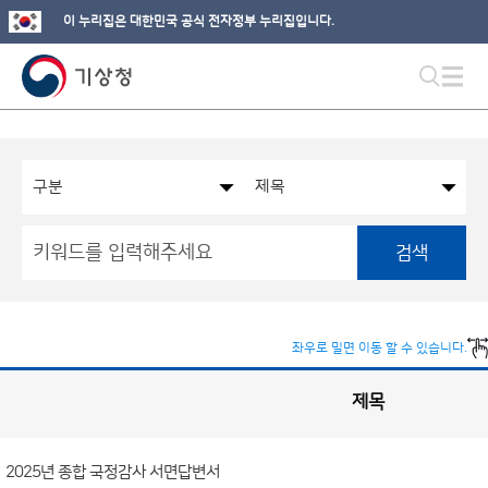
이 누리집은 대한민국 공식 전자정부 누리집입니다.
검색
좌우로 밀면 이동 할 수 있습니다.
제목
국
회
관
련
정
보
공
2025년 종합 국정감사 서면답변서
개
게
시