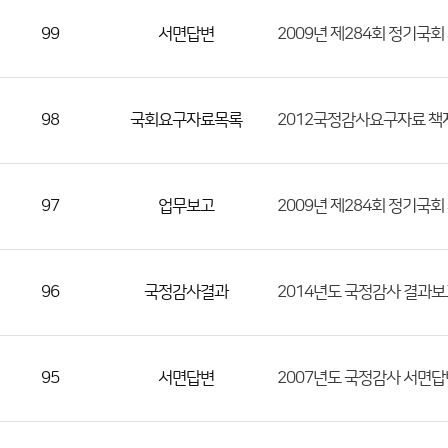
등
99
서면답변
2009년 제284회 정기국
록
일,
조
98
국회요구자료목록
2012국정감사요구자료 책
회
수)
97
업무보고
2009년 제284회 정기국
96
국정감사결과
2014년도 국정감사 결과
95
서면답변
2007년도 국정감사 서면