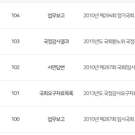
국
회
관
련
정
보
공
개
게
104
업무보고
2010년 제294회 정기국
시
판
목
록
(번
호,
103
국정감사결과
2015년도 국회환노위 국
분
류,
제
목,
102
서면답변
2010년 제287회 국회(
등
록
부
101
국회요구자료목록
2013년도 국정감사요구자료
서,
첨
부
100
업무보고
2010년 제287회 임시국
파
일,