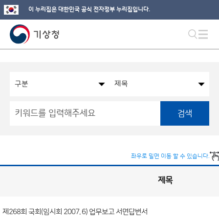
이 누리집은 대한민국 공식 전자정부 누리집입니다.
검색
좌우로 밀면 이동 할 수 있습니다.
제목
국
회
관
련
정
보
공
제268회 국회(임시회 2007. 6) 업무보고 서면답변서
개
게
시