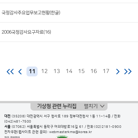
일,
국정감사주요업무보고현황(한글)
조
회
수)
2006국정감사요구자료(16)
12
13
14
15
16
17
11
기상청 관련 누리집
펼치기
대전
(35208) 대전광역시 서구 청사로 189 정부대전청사 1동 11~14층 / 전화
(042)481-7500
서울
(07062) 서울특별시 동작구 여의대방로16길 61 / 전화
(02)2181-0900
전자우편(웹사이트 관련 문의): webmasterkma@korea.kr