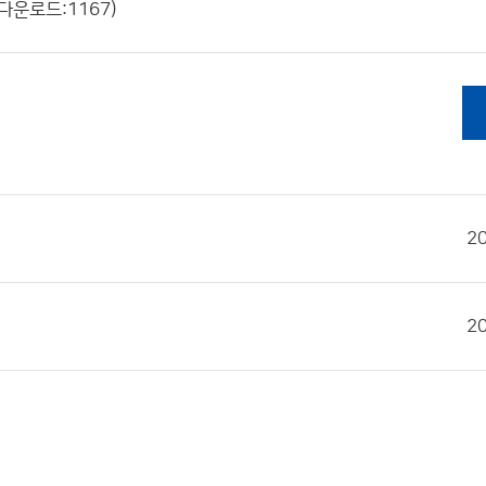
 다운로드:1167)
2
2