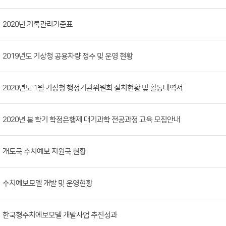
시
판
목
록
(번
2020년 기록관리기준표
호,
분
2019년도 기상청 공용차량 정수 및 운영 현황
류,
첨
부
2020년도 1월 기상청 행정기관위원회 설치현황 및 활동내역서
파
일,
2020년 봄 학기 학점은행제 대기과학 전공과정 교육 모집안내
등
록
개도국 수치예보 지원국 현황
일,
조
회
수치예보모델 개발 및 운영현황
수)
한국형수치예보모델 개발사업 추진성과