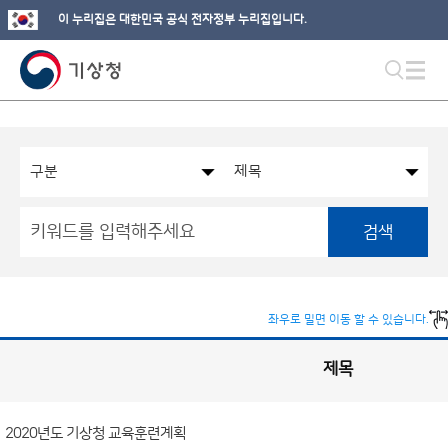
이 누리집은 대한민국 공식 전자정부 누리집입니다.
검색
좌우로 밀면 이동 할 수 있습니다.
제목
국
실
별
사
전
공
개
2020년도 기상청 교육훈련계획
정
보
게