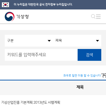
이 누리집은 대한민국 공식 전자정부 누리집입니다.
검색
좌우로 밀면 이동 할 수 있습니다.
제목
국
실
별
사
전
공
개
기상산업진흥 기본계획 2013년도 시행계획
정
보
게