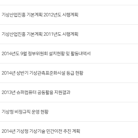
시
판
목
록
(번
기상산업진흥 기본계획 2012년도 시행계획
호,
분
기상산업진흥 기본계획 2011년도 시행계획
류,
첨
부
2014년도 9월 정부위원회 설치현황 및 활동내역서
파
일,
2014년 상반기 기상관측표준화시설 등급 현황
등
록
2013년 슈퍼컴퓨터 공동활용 지원결과
일,
조
회
기상청 비정규직 운영 현황
수)
2014년 기상청 기상기술 민간이전 추진 계획