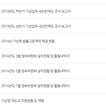
시
판
목
록
(번
2013년도 하반기 기상업무 국민만족도 조사 보고서
호,
분
2013년도 상반기 기상업무 국민만족도 조사 보고서
류,
첨
부
2014년 기상청 법률고문계약 체결 현황
파
일,
2014년도 3월 정부위원회 설치현황 및 활동내역서
등
록
2014년도 2월 정부위원회 설치현황 및 활동내역서
일,
조
회
2014년도 1월 정부위원회 설치현황 및 활동내역서
수)
기상청 개도국 지원현황 및 계획