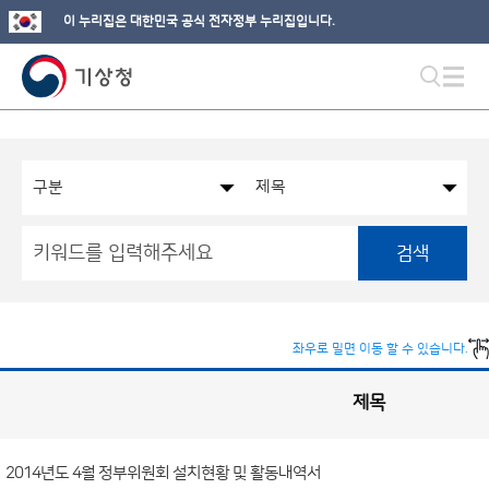
이 누리집은 대한민국 공식 전자정부 누리집입니다.
검색
좌우로 밀면 이동 할 수 있습니다.
제목
국
실
별
사
전
공
개
2014년도 4월 정부위원회 설치현황 및 활동내역서
정
보
게