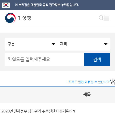
이 누리집은 대한민국 공식 전자정부 누리집입니다.
검색
좌우로 밀면 이동 할 수 있습니다.
제목
국
실
별
사
전
공
개
2020년 전자정부 성과관리 수준진단 대응계획(안)
정
보
게