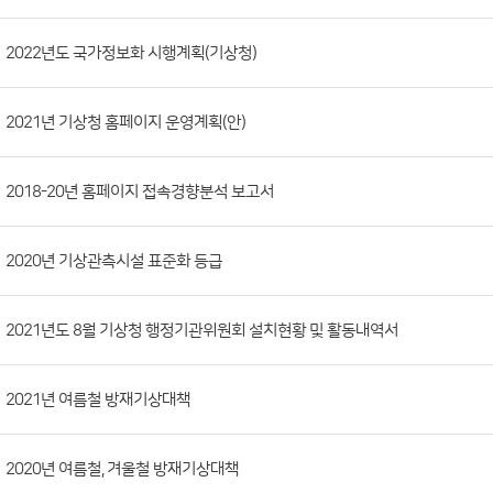
시
판
목
록
(번
2022년도 국가정보화 시행계획(기상청)
호,
분
2021년 기상청 홈페이지 운영계획(안)
류,
첨
부
2018-20년 홈페이지 접속경향분석 보고서
파
일,
2020년 기상관측시설 표준화 등급
등
록
2021년도 8월 기상청 행정기관위원회 설치현황 및 활동내역서
일,
조
회
2021년 여름철 방재기상대책
수)
2020년 여름철, 겨울철 방재기상대책