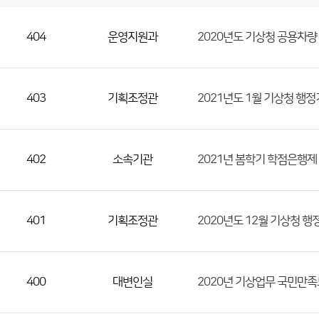
국
실
별
사
전
공
개
정
보
404
운영지원과
2020년도 기상청 공용차량
게
시
판
목
록
(번
호,
403
기획조정관
2021년도 1월 기상청 행
분
류,
첨
402
소속기관
2021년 봄학기 학점은행
부
파
일,
등
401
기획조정관
2020년도 12월 기상청 
록
일,
조
400
대변인실
2020년 기상업무 국민만
회
수)