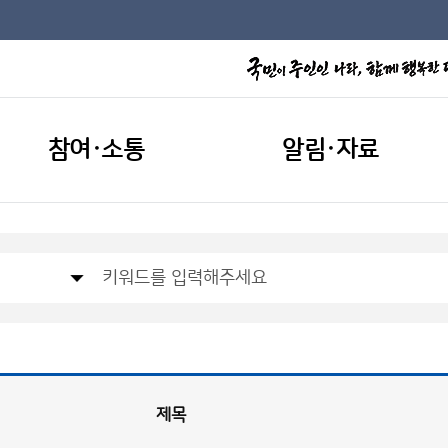
참여·소통
알림·자료
제목