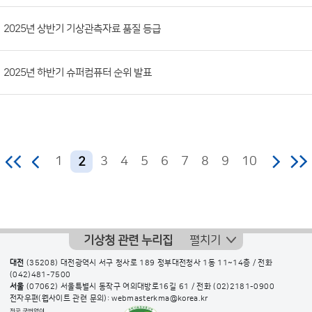
2025년 상반기 기상관측자료 품질 등급
2025년 하반기 슈퍼컴퓨터 순위 발표
1
3
4
5
6
7
8
9
10
2
기상청 관련 누리집
펼치기
대전
(35208) 대전광역시 서구 청사로 189 정부대전청사 1동 11~14층 / 전화
(042)481-7500
서울
(07062) 서울특별시 동작구 여의대방로16길 61 / 전화
(02)2181-0900
전자우편(웹사이트 관련 문의): webmasterkma@korea.kr