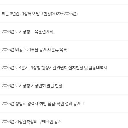
시
판
목
록
(번
최근 3년간 기상특보 발표현황(2023~2025년)
호,
분
2026년도 기상청 교육훈련계획
류,
첨
부
2025년 비공개 기록물 공개 재분류 목록
파
일,
2025년도 4분기 기상청 행정기관위원회 설치현황 및 활동내역서
등
록
2026년도 기상청 기상면허 발급 현황
일,
조
회
2025년 성범죄 경력자 취업 점검·확인 결과 공개표
수)
2026년 기상관측장비 구매사업 공개