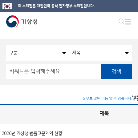
이 누리집은 대한민국 공식 전자정부 누리집입니다.
검색
좌우로 밀면 이동 할 수 있습니다.
제목
국
실
별
사
전
공
개
2026년 기상청 법률고문계약 현황
정
보
게