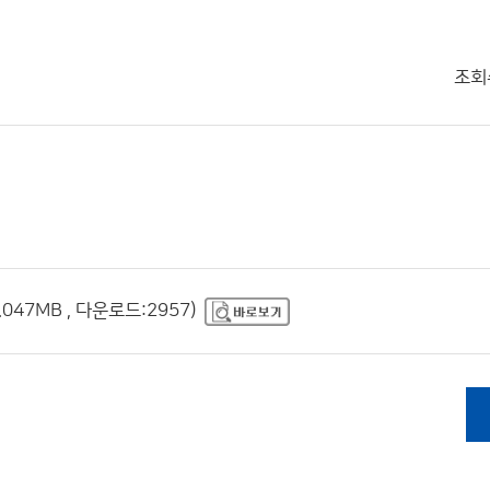
조회
047MB , 다운로드:2957)