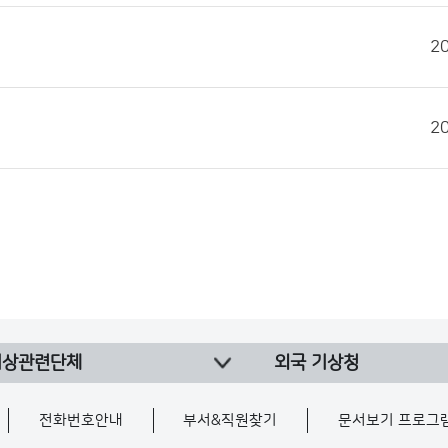
2
2
기상관련단체
외국 기상청
전화번호안내
부서&직원찾기
문서보기 프로그