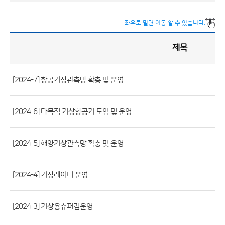
좌우로 밀면 이동 할 수 있습니다.
제목
정
책
실
명
제
게
시
[2024-7] 항공기상관측망 확충 및 운영
판
목
록
(번
호,
[2024-6] 다목적 기상항공기 도입 및 운영
제
목,
[2024-5] 해양기상관측망 확충 및 운영
등
록
[2024-4] 기상레이더 운영
부
서,
첨
[2024-3] 기상용슈퍼컴운영
부