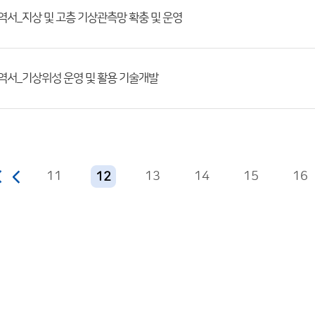
업내역서_지상 및 고층 기상관측망 확충 및 운영
업내역서_기상위성 운영 및 활용 기술개발
11
13
14
15
16
12