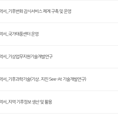
업내역서_기후변화 감시서비스 체계 구축 및 운영
업내역서_국가태풍센터 운영
사업내역서_기상업무지원기술개발연구
업내역서_기후과학기술(기상․지진 See-At 기술개발연구)
업내역서_지역 기후정보 생산 및 활용