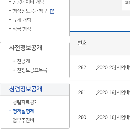
공공데이터 개방
행정정보공개청구
규제 개혁
적극 행정
번호
사전정보공개
정
책
실
명
제
사전공개
게
시
판
목
282
[2020-20] 
록
사전정보공표목록
(번
호,
청렴정보공개
제
281
[2020-19] 사
목,
청렴자료공개
등
정책실명제
록
280
[2020-18] 사
업무추진비
부
서,