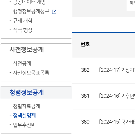
공공데이터 개방
행정정보공개청구
규제 개혁
적극 행정
번호
사전정보공개
정
책
실
명
제
사전공개
게
시
판
목
382
[2024-17] 기상
록
사전정보공표목록
(번
호,
청렴정보공개
제
381
[2024-16] 기
목,
청렴자료공개
등
정책실명제
록
380
[2024-15] 국가
업무추진비
부
서,