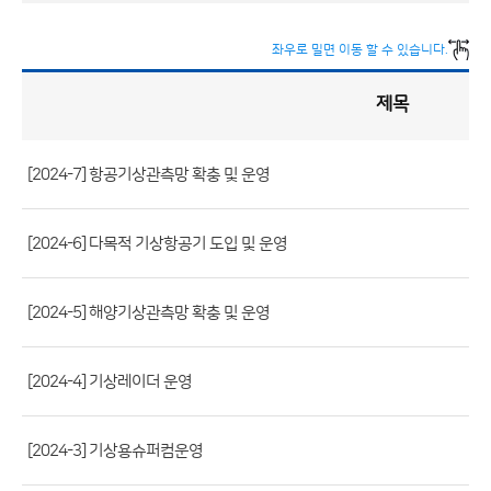
좌우로 밀면 이동 할 수 있습니다.
제목
정
책
실
명
제
게
시
[2024-7] 항공기상관측망 확충 및 운영
판
목
록
(번
호,
[2024-6] 다목적 기상항공기 도입 및 운영
제
목,
[2024-5] 해양기상관측망 확충 및 운영
등
록
[2024-4] 기상레이더 운영
부
서,
첨
[2024-3] 기상용슈퍼컴운영
부