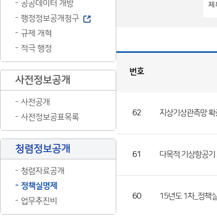
공공데이터 개방
행정정보공개청구
규제 개혁
적극 행정
번호
사전정보공개
정
책
실
명
제
사전공개
게
시
판
목
62
지상기상관측망 확충
록
사전정보공표목록
(번
호,
청렴정보공개
제
61
다목적 기상항공기 도
목,
청렴자료공개
등
정책실명제
록
60
15년도 1차_정책
업무추진비
부
서,