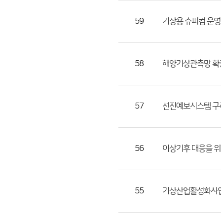
첨
59
기상용 슈퍼컴 운영
부
파
일,
등
58
해양기상관측망 확충
록
일,
조
57
선진예보시스템 구축
회
수)
56
이상기후 대응을 위
55
기상산업활성화사