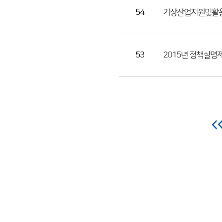
54
기상산업지원및활
53
2015년 정책실명