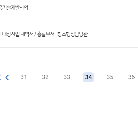
용기술개발사업
제 대상사업 내역서 / 총괄부서 : 창조행정담당관
31
32
33
35
36
34