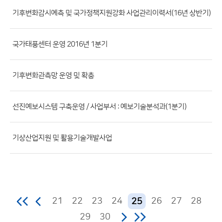
파
기후변화감시예측 및 국가정책지원강화 사업관리이력서(16년 상반기)
일,
등
국가태풍센터 운영 2016년 1분기
록
일,
조
기후변화관측망 운영 및 확충
회
수)
선진예보시스템 구축운영 / 사업부서 : 예보기술분석과(1분기)
기상산업지원 및 활용기술개발사업
21
22
23
24
26
27
28
25
29
30