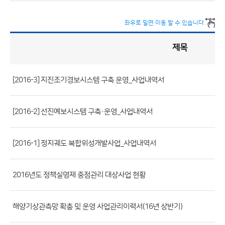
좌우로 밀면 이동 할 수 있습니다.
제목
정
책
실
명
제
게
시
[2016-3] 지진조기경보시스템 구축 운영_사업내역서
판
목
록
(번
호,
[2016-2] 선진예보시스템 구축·운영_사업내역서
제
목,
[2016-1] 정지궤도 복합위성개발사업_사업내역서
등
록
2016년도 정책실명제 중점관리 대상사업 현황
부
서,
첨
해양기상관측망 확충 및 운영 사업관리이력서(16년 상반기)
부