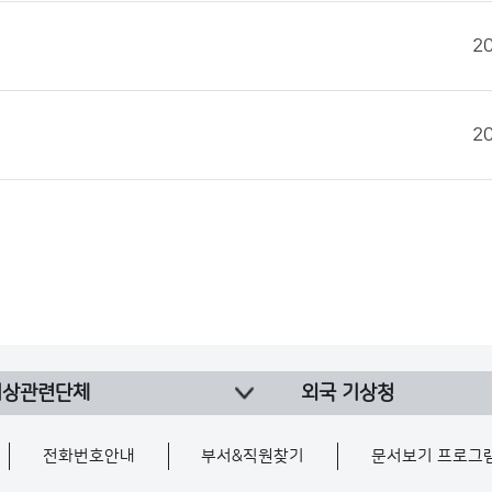
2
2
기상관련단체
외국 기상청
전화번호안내
부서&직원찾기
문서보기 프로그