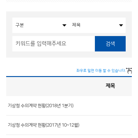
검색
좌우로 밀면 이동 할 수 있습니다.
제목
입
찰
·
계
약
현
황
기상청 수의계약 현황(2018년 1분기)
게
시
판
목
록
(번
기상청 수의계약 현황(2017년 10~12월)
호,
분