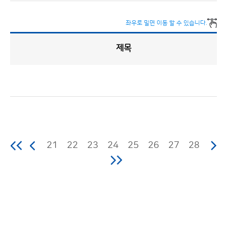
좌우로 밀면 이동 할 수 있습니다.
제목
업
무
추
진
비
게
시
판
목
록
(번
호,
분
류,
21
22
23
24
25
26
27
28
제
목,
등
록
부
서,