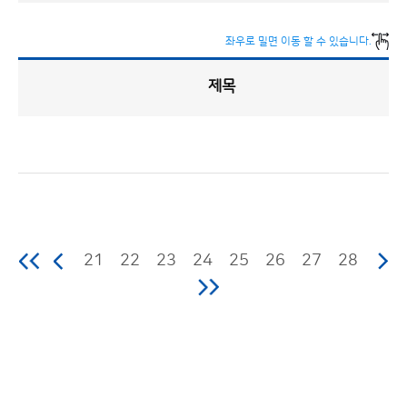
좌우로 밀면 이동 할 수 있습니다.
제목
업
무
추
진
비
게
시
판
목
록
(번
호,
분
류,
21
22
23
24
25
26
27
28
제
목,
등
록
부
서,